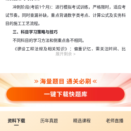
​​冲刺阶段(考前1个月)​​：进行模拟考试训练，严格限时，适应考
试节奏。同时查漏补缺，重点背诵数字类考点、计算公式及实务科
目的施工工艺流程。
三、科目学习策略与技巧
不同科目的学习方法和侧重点各不相同。
​​《建设工程法规及相关知识》​​：偏重记忆，需关注时间、比
展开剩余
例、责任划分等细节。可采用口诀记忆法(如安全事故等级“313，
151，1个亿”)，并注意法规考题日益案例化的趋势。
​​《建设工程施工管理》​​：需理解与计算并重，重点掌握进度、
成本、质量、安全四大模块，特别是网络图参数和成本计算公式。
​​《专业工程管理与实务》​​：这是通关的关键，占分比高
(60%)，尤其是案例分析题。复习时应​​50%的时间分配给实务科目​​
，掌握“案例答题模板”，并注重与实际工作案例结合。
四、备考资源与注意事项
资料下载
历年真题
精选课程
老师直播
选择合适的备考资料至关重要。​​2026版官方教材​​(中国建筑工