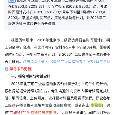
根据历年规律，2026年北京市二级建造师报名时间预计
摘要
在& 8203;& 8203;3月上旬至中旬& 8203;& 8203;启动，考试
时间预计安排在& 8203;& 8203;5月中下旬至6月初& 8203;&
8203;。掌握关键时间节点，搭配科学备考计划，让2026年二
级建造师考试通关不再是难题。
根据历年规律，2026年北京市二级建造师报名时间预计在​​3月
上旬至中旬​​启动，考试时间预计安排在​​5月中下旬至6月初​​。掌握关
键时间节点，搭配科学备考计划，让2026年二级建造师考试通关不
再是难题。
点击免费下载>>>2026二级建造师考生报考+备考资料
包(
早鸟版已更新
)
一、报名时间与考试安排
2026年北京市二级建造师报名预计将于​​3月上旬至中旬​​开始。
报名周期通常持续1周左右，考生需通过北京市人事考试网完成注
册、填写信息、上传照片、选择报考科目及缴费等流程。
建议各地
二级建造师合格考生填写文章顶部信息栏，或者点击[
小秘书
]，通
过“
立即预约
”
免费预约短信提醒
，“订阅报考资讯”，届时我们将及