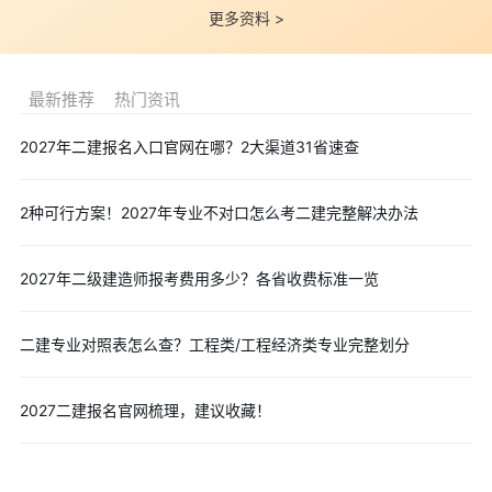
业出版社出版)已于2025年8月26日上市，新教材根据最新法律法
更多资料 >
规及标准规范进行了修订，务必使用最新版教材备考。
备考时需善用​​近5年真题​​进行演练，分析命题规律。同时，可以
利用思维导图梳理知识框架，使用刷题APP进行碎片化学习，并加
最新推荐
热门资讯
入备考社群交流经验。
2027年二建报名入口官网在哪？2大渠道31省速查
考生需特别注意​​考后审核​​环节(若该省有)，确保学历、专业、
工作年限等报考条件符合要求，以免成绩合格却无法取证。成绩有
2种可行方案！2027年专业不对口怎么考二建完整解决办法
效期为​​连续2个考试年度​​(免试部分科目者有效期为1年)，需合理安
排考试科目。
2027年二级建造师报考费用多少？各省收费标准一览
成功拿下二级建造师证书的关键在于​​尽早规划​​和​​持之以恒​​。从
现在开始，参照上述时间节点制定你的备考计划，扎实走好每一
步！
二建专业对照表怎么查？工程类/工程经济类专业完整划分
五、2026年二级建造师考试
备考福利
2026年二级建造师考试备考已开始，多重福利发放已开启，点
2027二建报名官网梳理，建议收藏！
击对应链接查收。
1、2026二级建造师资料包(千页内容持续更新)-
点击免费下载