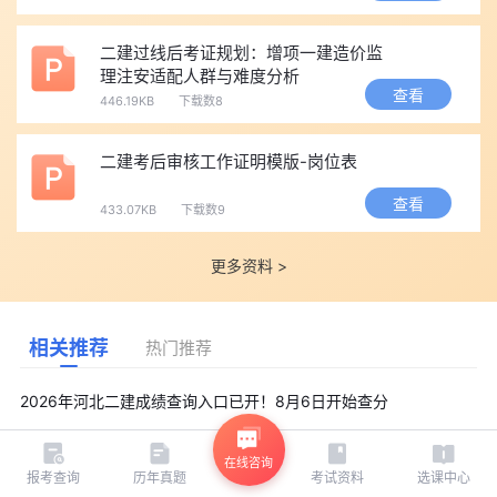
二建过线后考证规划：增项一建造价监
理注安适配人群与难度分析
查看
446.19KB
下载数8
二建考后审核工作证明模版-岗位表
查看
433.07KB
下载数9
更多资料 >
相关推荐
热门推荐
2026年河北二建成绩查询入口已开！8月6日开始查分
在线咨询
2026年河北二级建造师成绩公布时间及合格标准均已公布！
报考查询
历年真题
考试资料
选课中心