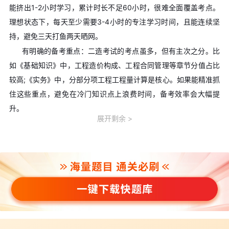
能挤出1-2小时学习，累计时长不足60小时，很难全面覆盖考点。
理想状态下，每天至少需要3-4小时的专注学习时间，且能连续坚
持，避免三天打鱼两天晒网。
有明确的备考重点：二造考试的考点虽多，但有主次之分。比
如《基础知识》中，工程造价构成、工程合同管理等章节分值占比
较高;《实务》中，分部分项工程工程量计算是核心。如果能精准抓
住这些重点，避免在冷门知识点上浪费时间，备考效率会大幅提
升。
展开剩余
三、一个月备考，必须掌握的科学方法
即使基础再好、时间再充足，没有科学的方法，一个月备考也
可能事倍功半。以下这些方法能帮你高效利用时间：
用真题圈定核心考点：直接从近3-5年的真题入手，分析各科
目的高频考点和分值分布。比如《基础知识》中，“工程造价构
成”和“工程建设全过程造价管理”几乎每年必考，且分值占比超过
30%，优先攻克这些内容，能快速抓住得分关键。
分科目突破，拒绝“一锅烩”：先集中3-5天时间攻克《基础知