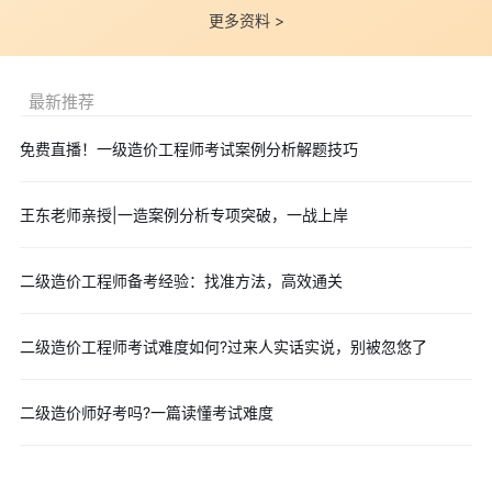
更多资料 >
计划;如果时间紧张，也可以适当延长备考周期，毕竟扎实的基础才
是通过考试的关键。无论选择哪种方式，记住：备考的核心不是“拼
时间”，而是“拼效率”和“拼精准”。
最新推荐
各省报名、考试安排均不同，担心错过的考生建议提前填写文
免费直播！一级造价工程师考试案例分析解题技巧
章顶部信息，
免费预约短信提醒
服务，届时会及时收到当地2025
年二级造价工程师报名时间、缴费截止时间、准考证打印时间、考
试时间等重要时间讯息~
王东老师亲授|一造案例分析专项突破，一战上岸
点击关注>>>
2025年全国各省二级造价工程师报名时间及入口
汇总
二级造价工程师备考经验：找准方法，高效通关
点击关注>>>
2025年全国各省二级造价师准考证打印时间及入
口汇总
二级造价工程师考试难度如何?过来人实话实说，别被忽悠了
为帮助大家冲刺备考我们整理了25年二造各类备考资料，供大
家免费下载！
二级造价师好考吗?一篇读懂考试难度
历年真题是大家备考2025年二级造价工程师的重要资料，考前