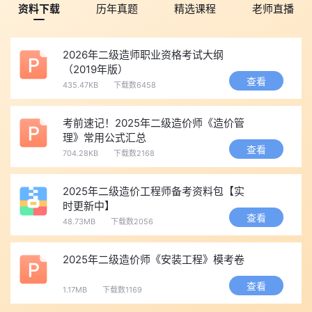
资料下载
历年真题
精选课程
老师直播
识》，利用思维导图梳理章节框架，将零散的知识点串联起来，重
点记忆核心概念和计算公式。之后再用20天左右主攻《实务》，结
合教材和真题，反复练习工程量计算例题，熟悉不同题型的解题思
2026年二级造师职业资格考试大纲
（2019年版）
路。最后留3-5天进行模拟测试，查漏补缺。
查看
435.47KB
下载数6458
抓大放小，不纠结细节：一个月的时间有限，不可能做到面面
俱到。对于冷门考点或难度极高的内容(如某些复杂的工程索赔计
考前速记！2025年二级造价师《造价管
算)，可以适当放弃，把精力放在占分80%的基础和中档考点上。记
理》常用公式汇总
查看
住，考试的目标是及格，而非满分。
704.28KB
下载数2168
四、别忽视这些“劝退”因素
2025年二级造价工程师备考资料包【实
需要提醒的是，如果你是零基础、备考时间不稳定，或者对考
时更新中】
试抱有“裸考也能过”的侥幸心理，那么一个月的时间大概率是不够
查看
48.73MB
下载数2056
的。二造考试虽然难度不算顶尖，但也需要实打实的知识积累，尤
其是《实务》科目，没有足够的练习量，很难在考场上准确答题。
2025年二级造价师《安装工程》模考卷
总之，一个月备考二造有可能性，但绝非易事。它需要考生具
查看
备基础、时间和方法三大要素，同时还要有强大的执行力和抗压能
1.17MB
下载数1169
力。如果你目前正处于备考初期，不妨根据自身情况评估后再制定