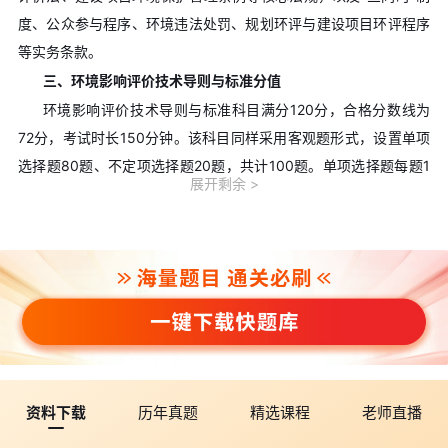
度、公众参与程序、环境违法处罚、规划环评与建设项目环评程序
等实务条款。
三、环境影响评价技术导则与标准分值
环境影响评价技术导则与标准科目满分120分，合格分数线为
72分，考试时长150分钟。该科目同样采用客观题形式，设置单项
选择题80题、不定项选择题20题，共计100题。单项选择题每题1
展开剩余
分，共80分;不定项选择题每题2分，共40分。
该科目单项选择题占总题量的80%，不定项选择题占20%。核
心考查内容涵盖大气环境、地表水环境、地下水环境、声环境、生
态环境等要素的技术导则，以及相关环境质量标准与污染物排放标
准。高频考点集中在各要素评价等级判定、监测布点原则、预测方
法选择等技术流程。
四、环境影响评价技术方法分值
环境影响评价技术方法科目满分120分，合格分数线为72分，
资料下载
历年真题
精选课程
老师直播
考试时长150分钟。该科目设置单项选择题40题、不定项选择题40