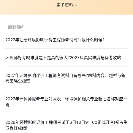
题，共计80题，是不定项选择题占比最高的科目，单项选择题与不
更多资料 >
定项选择题各占50%。
单项选择题每题1分，共40分;不定项选择题每题2分，共80
分。近年来该科目考题灵活性明显增强，定量计算占比持续提升。
最新推荐
高频计算考点包括大气防护距离计算、卫生防护距离计算、水环境
2027年注册环境影响评价工程师考试时间是什么时候?
容量估算、噪声叠加计算等内容，涉及物料衡算、大气扩散模型、
噪声衰减公式等技术方法的实际应用。
环评师好考吗难度是不是真的很大?2027年真实难度与备考攻略
五、环境影响评价案例分析分值
环境影响评价案例分析是考试中唯一的主观题科目，满分120
2027年环境影响评价工程师考试科目有哪些?四科内容、题型与备
分，合格分数线为72分，考试时长为180分钟。试卷共设置8道大
考策略全梳理
题，考生需从中选做6道，每题20分。
该科目需在专用答题卡上书面作答，答题前必须仔细阅读应试
2027年环评师报考专业对照表：环境保护相关专业新旧名称对应一
人员注意事项和作答须知。真题通常涵盖工业类项目如化工、电
览
镀，交通类项目如公路、铁路、机场，生态类项目如水利水电、矿
山开采，以及规划环评等多种类型。2025年真题出现"光伏+储
2026年环境影响评价工程师考试于6月13日9：00正式开考!祝考生
能""化工园区规划"两大热点，2026年考试预计将继续围绕"双
取得好成绩!