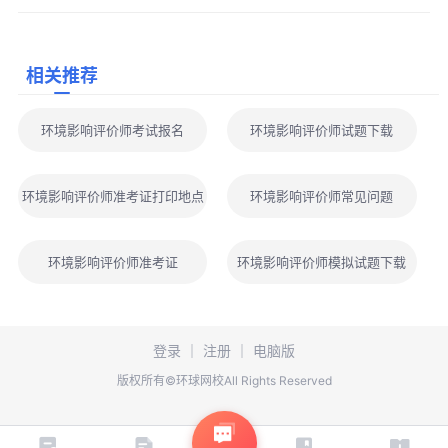
碳"项目展开。
六、四科合格标准与成绩管理
所有科目合格标准统一为试卷满分的60%。环境影响评价相关
相关推荐
法律法规需达到90分方可合格，其余三科均需达到72分。考试成绩
实行两年为一个周期的滚动管理办法，参加四个科目考试的人员须
环境影响评价师考试报名
环境影响评价师试题下载
在连续两个考试年度内通过全部应试科目，方可取得环境影响评价
工程师职业资格证书。符合免试条件、参加部分科目考试的人员，
环境影响评价师准考证打印地点
环境影响评价师常见问题
必须在一个考试年度内通过应试科目。
七、基于分值分布的备考策略建议
针对环境影响评价师各科分值分布特点，建议考生采取差异化
环境影响评价师准考证
环境影响评价师模拟试题下载
备考策略。对于满分150分的法律法规科目，应重点突破高频法条
与易混概念，强化不定项选择题的答题技巧。技术导则与标准和技
术方法两科分值相同，建议同步复习以节省重复学习时间，技术方
登录
｜
注册
｜
电脑版
法科目需加强定量计算训练。
版权所有©环球网校All Rights Reserved
案例分析作为综合性最强的科目，建议将80%的精力放在薄弱
科目尤其是案例分析上，确保不拖后腿。通过大量真题训练，总结