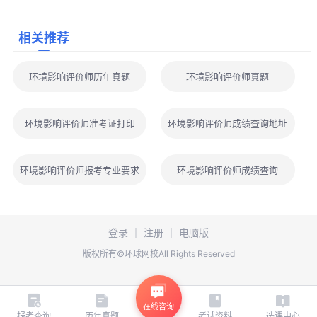
三、2026年环境影响评价师《技术方法》速记口诀
1.水处理措施
相关推荐
点击下载完整版
>>>2026年环境影响评价师《环境影响评价
环境影响评价师历年真题
环境影响评价师真题
技术方法》速记口诀
点击下载完整版
>>>2026年环境影响评价师速记口诀(法规、
环境影响评价师准考证打印
环境影响评价师成绩查询地址
导则标准、技术方法)
2026年环境影响评价师备考相关事项，点击免费查看/下载：
环境影响评价师报考专业要求
环境影响评价师成绩查询
点击免费下载
>>>
2026年度环境影响评价工程师职业资格考
试大纲（4科目汇总）
点击免费下载
>>>
2026年度环境影响评价师考试大纲变动解
登录
｜
注册
｜
电脑版
析（4科目汇总）
版权所有©环球网校All Rights Reserved
点击查看/下载
>>>环境影响评价师历年真题及答案解析
点击查看/下载
>>>中华人民共和国生态环境法典(2026年3月
12日)
在线咨询
点击查看/下载
>>>环境空气和废气-臭气的测定动态稀释嗅辨
报考查询
历年真题
考试资料
选课中心