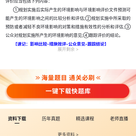
评价应当包括下列内容：
①规划实施后实际产生的环境影响与环境影响评价文件预测可
能产生的环境影响之间的比较分析和评估;②规划实施中所采取的
预防或者减轻不良环境影响的对策和措施有效性的分析和评估;③
公众对规划实施所产生的环境影响的意见;④跟踪评价的结论。
【速记：影响比较-措施效评-公众意见-跟踪结论】
展开剩余
5.规划实施过程中产生重大不良环境影响时的应对措施
【速
记：编制机关提出报告，环保部门进行核查，审批机关组织论证，
总量超标区域限批】
点击下载完整版
>>>2026年环境影响评价师《环境影响评价
相关法律法规》速记口诀
二、2026年环评师《环境影响评价技术导则与标准》速记口诀
1.短期浓度指某污染物的评价时段小于等于24h的平均质量浓
度，包括1h平均质量浓度、8h平均质量浓度以及24h平均质量浓度
资料下载
历年真题
精选课程
老师直播
(日平均质量浓度)。长期浓度指某污染物的评价时段大于等于1个月
的平均质量浓度，包括月平均质量浓度、季平均质量浓度和年平均
更多资料 >