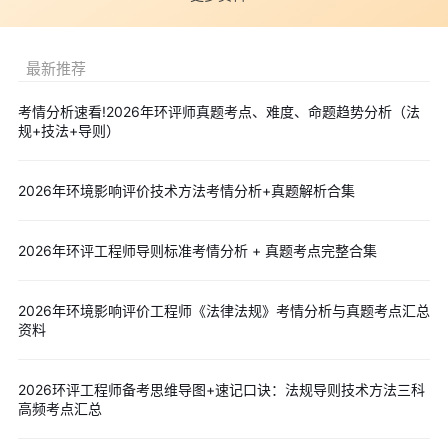
质量浓度。
【速记：日月为界】
2.环境空气质量现状数据来源
【速记：基本污染物→环境质量公告/报告-连续1年监测数据-
最新推荐
相邻城市点/区域点/背景点数据。其他污染物→连续1年监测数据-
考情分析速看!2026年环评师真题考点、难度、命题趋势分析（法
近3年历史监测数据-补充监测】
规+技法+导则）
3.环境空气保护目标及网格点环境质量现状浓度
【速记：长期取平均;补充取最大;多点位先均后大】
2026年环境影响评价技术方法考情分析+真题解析合集
4.污染源数据来源
根据数据的可获得性，依次优先使用①项目监督性监测数据、
2026年环评工程师导则标准考情分析 + 真题考点完整合集
②在线监测数据、③年度排污许可执行报告、④自主验收报告、
⑤排污许可证数据、⑥环评数据或⑦补充污染源监测数据等。污
2026年环境影响评价工程师《法律法规》考情分析与真题考点汇总
染源监测数据应采用满负荷工况下的监测数据或者换算至满负荷工
资料
况下的排放数据。
【速记：①外部优于内部②近期优于远期③自
动优于手动④长期优于短期】
2026环评工程师备考思维导图+速记口诀：法规导则技术方法三科
点击下载完整版
>>>2026年环评师《环境影响评价技术导则
高频考点汇总
与标准》速记口诀