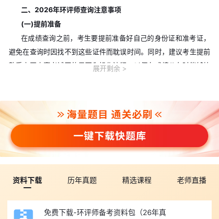
二、2026年环评师查询注意事项
(一)提前准备
在成绩查询之前，考生要提前准备好自己的身份证和准考证，
避免在查询时因找不到这些证件而耽误时间。同时，建议考生提前
熟悉中国人事考试网的界面和操作流程，以便在成绩公布时能够快
展开剩余
速查询。
(二)避开高峰时段
成绩公布初期，由于查询人数较多，可能会导致中国人事考试
网出现短暂的拥堵或卡顿现象。
(三)保存查询结果
考生在查询到成绩后，建议将成绩页面进行截图或打印，以备
后续需要时使用。例如，在申请复核、办理证书等相关事宜时，可
能需要提供成绩证明。
资料下载
历年真题
精选课程
老师直播
三、环评师合格分数线与成绩有效期规则
环评师各科目执行固定合格标准，合格分值为单科卷面总分的
免费下载-环评师备考资料包（26年真
60%。成绩实行滚动管理模式，报考全部四门科目的人员，需要在