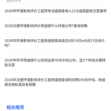
最新推荐
择非高峰时间登录，可有效避免系统拥堵。同时，务必通过中国人
事考试网等官方渠道获取信息，警惕各类虚假查分链接和收费改分
2026年环境影响评价工程师考试成绩查询入口与成绩复核注意事项
诈骗。成绩查询结果以官方系统显示为准，任何声称可修改成绩的
信息均属诈骗，考生应提高防范意识，保护个人财产安全。
2026注册环境影响评价师成绩什么时候公布?查询攻略
掌握正确的环评师成绩查询方法，及时了解查分时间、入口和
操作流程，是每位考生考后必须关注的重要事项。建议考生提前收
2026年环境影响评价工程师成绩查询会在8月14日or8月21日进行
藏中国人事考试网官方网址，熟悉查询操作步骤，确保在成绩公布
吗？
第一时间顺利获取考试结果，为后续的资格审核和证书领取做好充
分准备。
2026年环评师成绩什么时间出来?8月中旬公布，这2个时间点需特
环境影响评价师考试备考中需要的考点资料、各科重点、备考
别注意
技巧、模拟题及历年真题等免费提供给大家，可自行选择需要的科
目、资料类型，点击就能【
免费下载
】啦!
2026年注册环境影响评价工程师成绩查询时间预计8月中旬，附成
绩合格标准及有效期
考生可点击下列图片进入免费环境影响评价师
【
在线题库
】
，
进行章节练习、模拟试卷、历年真题等题库练习。
相关推荐