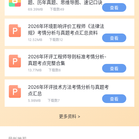
题、历年真题、思维导图、速记口诀
查看
连续两个考试周期之内通过所有应试科目;符合免试条件报考两门科
等）
69.39MB
下载数49
目的人员，必须在单次考试年度内通过两门科目，才算整体考试合
格，具备后续申领资格证书的基础条件。
2026年环境影响评价工程师《法律法
规》考情分析与真题考点汇总资料
成绩公布之后，如果考生对个人得分存在异议，可在成绩发布
查看
12.52MB
下载数12
起三十个自然日内，按照当地人事考试相关要求提交成绩复核申
请，复核仅针对试卷客观题计分统计、主观题漏评漏改情况核查，
2026年环评工程师导则标准考情分析-
不会重新整体阅卷评判。
真题考点完整合集
查看
四、环评师电子证书与纸质证书领取
13.77MB
下载数6
通过考试并完成资格审核的考生，可在中国人事考试网下载和
2026年环评技术方法考情分析与真题考
查询验证电子证书，电子证书与纸质证书具有同等法律效力。部分
点汇总
城市试点证书直邮服务，未申请直邮的合格人员需密切关注当地人
查看
5.98MB
下载数7
事考试机构的证书发放通知，按指定时间和地点领取纸质证书。证
书是从事环境影响评价工作的必备资质，考生应妥善保管。
更多资料 >
五、环评师查询注意事项
查询成绩时，建议考生避开成绩公布首日上午的高峰时段，选