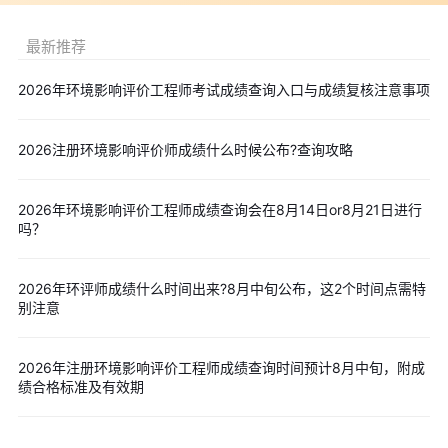
连续两个考试周期之内通过所有应试科目;符合免试条件报考两门科
最新推荐
目的人员，必须在单次考试年度内通过两门科目，才算整体考试合
格，具备后续申领资格证书的基础条件。
2026年环境影响评价工程师考试成绩查询入口与成绩复核注意事项
成绩公布之后，如果考生对个人得分存在异议，可在成绩发布
起三十个自然日内，按照当地人事考试相关要求提交成绩复核申
2026注册环境影响评价师成绩什么时候公布?查询攻略
请，复核仅针对试卷客观题计分统计、主观题漏评漏改情况核查，
不会重新整体阅卷评判。
2026年环境影响评价工程师成绩查询会在8月14日or8月21日进行
四、环评师电子证书与纸质证书领取
吗？
通过考试并完成资格审核的考生，可在中国人事考试网下载和
查询验证电子证书，电子证书与纸质证书具有同等法律效力。部分
2026年环评师成绩什么时间出来?8月中旬公布，这2个时间点需特
别注意
城市试点证书直邮服务，未申请直邮的合格人员需密切关注当地人
事考试机构的证书发放通知，按指定时间和地点领取纸质证书。证
书是从事环境影响评价工作的必备资质，考生应妥善保管。
2026年注册环境影响评价工程师成绩查询时间预计8月中旬，附成
绩合格标准及有效期
五、环评师查询注意事项
查询成绩时，建议考生避开成绩公布首日上午的高峰时段，选