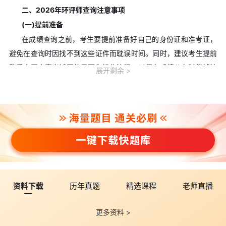
二、2026年环评师查询注意事项
(一)提前准备
在成绩查询之前，考生要提前准备好自己的身份证和准考证，
避免在查询时因找不到这些证件而耽误时间。同时，建议考生提前
熟悉中国人事考试网的界面和操作流程，以便在成绩公布时能够快
展开剩余
速查询。
(二)避开高峰时段
成绩公布初期，由于查询人数较多，可能会导致中国人事考试
网出现短暂的拥堵或卡顿现象。
(三)保存查询结果
考生在查询到成绩后，建议将成绩页面进行截图或打印，以备
后续需要时使用。例如，在申请复核、办理证书等相关事宜时，可
能需要提供成绩证明。
资料下载
历年真题
精选课程
老师直播
三、环评师合格分数线与成绩有效期规则
环评师各科目执行固定合格标准，合格分值为单科卷面总分的
更多资料 >
60%。成绩实行滚动管理模式，报考全部四门科目的人员，需要在