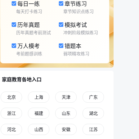
每日一练
章节练习
每天打卡练习
章节知识点练习
历年真题
模拟考试
历年真题考前测试
冲刺阶段模拟练习
万人模考
错题本
考前题感训练
弱项精攻练习
家庭教育各地入口
北京
上海
天津
广东
浙江
福建
山东
湖北
河北
山西
安徽
江苏