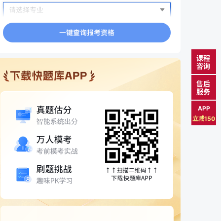
课程
咨询
售后
服务
APP
立减150