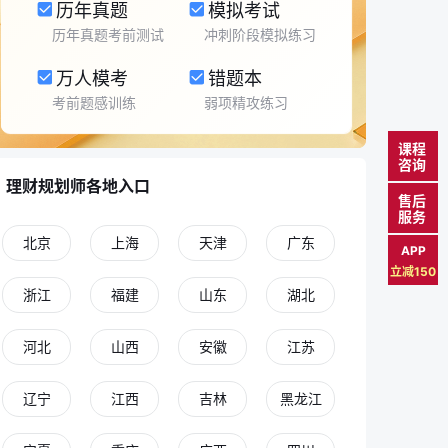
历年真题
模拟考试
历年真题考前测试
冲刺阶段模拟练习
万人模考
错题本
考前题感训练
弱项精攻练习
课程
咨询
理财规划师各地入口
售后
服务
北京
上海
天津
广东
APP
立减150
浙江
福建
山东
湖北
河北
山西
安徽
江苏
辽宁
江西
吉林
黑龙江