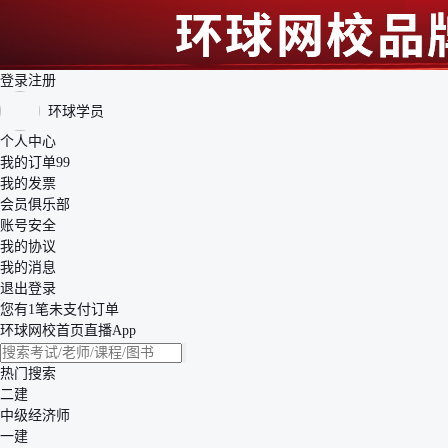
登录
注册
环球学员
个人中心
我的订单
99
我的发票
会员俱乐部
账号安全
我的协议
我的消息
退出登录
您有1笔未支付订单
环球网校
首页
直播
App
热门搜索
二建
中级经济师
一建