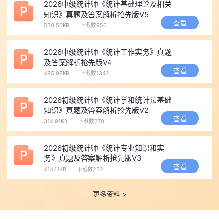
2026中级统计师《统计基础理论及相关
在中国人事考试网(www.cpta.com.cn)进行。
网上报名时间为4月
知识》真题及答案解析抢先版V5
10日9：00至20日17：00，网上缴费时间为4月10日9：00至23
查看
530.50KB
下载数950
日17：00。
未在规定时间内缴费的报考人员，视为自动放弃考试。
该考试统一实行网上缴费，考试机构不受理现场缴费。缴费前，请
2026中级统计师《统计工作实务》真题
及答案解析抢先版V4
认真核对报考信息。缴费成功，系统将不予退费。缴费完成之后，
查看
485.98KB
下载数1342
报考人员即完成所有报名手续。
(二)告知承诺制及报名流程
2026初级统计师《统计学和统计法基础
1.本次考试报名证明事项实行告知承诺制，告知承诺制相关政
知识》真题及答案解析抢先版V2
查看
策详见中国人事考试网(www.cpta.com.cn)“资格考试报名证明事
314.91KB
下载数270
项告知承诺制”专栏。
2.具体考试报名操作流程，请登录中国人事考试网
2026初级统计师《统计专业知识和实
务》真题及答案解析抢先版V3
(www.cpta.com.cn/applyGuide/754.html)了解详情。
查看
414.11KB
下载数232
3.如何申请学历学位在线验证/认证报告，请登录中国人事考试
网(www.cpta.com.cn/question/1525.html)了解详情。
更多资料 >
4.建议报考人员在报名前预留充足时间，提前完成用户注册及
学历、学位信息补充，以免错过报名。