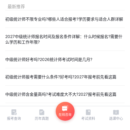
最新推荐
(三)网上在线核查
以下报考人员须上传达到报名条件的相关材料，贵州省统计科
初级统计师不限专业吗?哪些人适合报考?学历要求与适合人群详解
研教育中心在2至3个工作日内对报考人员上传的相关材料进行线上
核查，请考生随时关注报名状态，完成后续报名流程。
2027中级统计师报名时间及报名条件详解：什么时候报名?需要什
1.在专业技术人员资格考试报名中不适用告知承诺制办理相关
么学历和工作年限?
事项的;
2.未选择告知承诺制方式办理相关事项的;
中级统计师好考吗?2026统计师考试时间是几月?
3.撤回承诺申请的;
4.报考级别为中级(免一科)、高级的人员;
初级统计师报考需要什么条件?好考吗?2027年报考前先看这篇
5.身份信息，学历学位信息，所学专业，工作年限等相关报名
信息在线自动核验未通过的。
中级统计师含金量高吗?考试难度大不大?2027报考前先看这篇
(四)网上报名资格审核电话：0851-86677033，86677055、
86677022。网上技术咨询电话：0851-12333(转01<省本级>-转
0<人工服务>)。
在线咨询
报考查询
历年真题
考试资料
选课中心
相关推荐
(五)报名缴费成功后的考生请在6月22日至26日期间登录中国