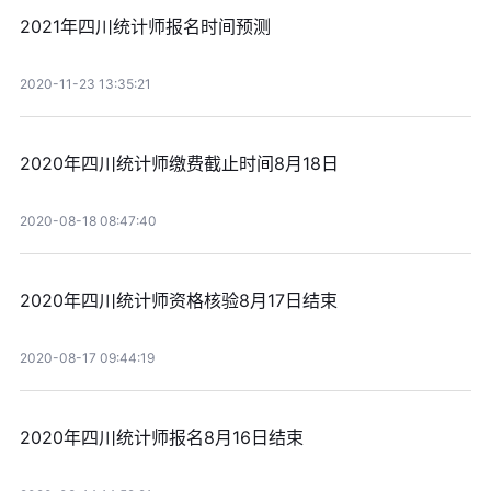
2021年四川统计师报名时间预测
2020-11-23 13:35:21
2020年四川统计师缴费截止时间8月18日
2020-08-18 08:47:40
2020年四川统计师资格核验8月17日结束
2020-08-17 09:44:19
2020年四川统计师报名8月16日结束