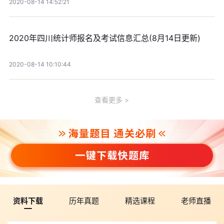
2020-08-14 14:52:21
2020年四川统计师报名及考试信息汇总(8月14日更新)
2020-08-14 10:10:44
查看更多
资料下载
历年真题
精选课程
老师直播