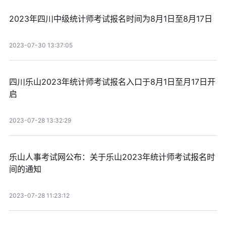
2023年四川中级统计师考试报名时间为8月1日至8月17日
2023-07-30 13:37:05
四川乐山2023年统计师考试报名入口于8月1日至月17日开
启
2023-07-28 13:32:29
乐山人事考试网公布：关于乐山2023年统计师考试报名时
间的通知
2023-07-28 11:23:12