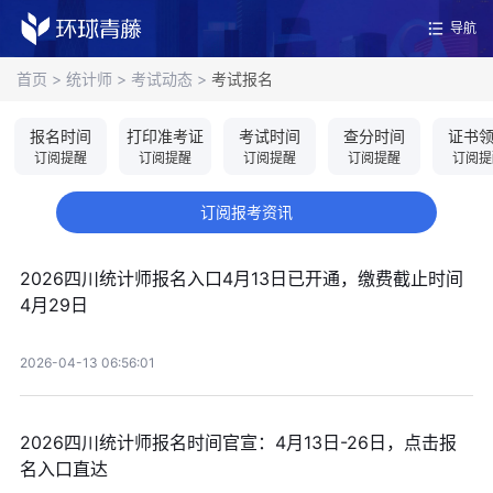
导航
首页
>
统计师
>
考试动态
>
考试报名
报名时间
打印准考证
考试时间
查分时间
证书
订阅提醒
订阅提醒
订阅提醒
订阅提醒
订阅提
订阅报考资讯
2026四川统计师报名入口4月13日已开通，缴费截止时间
4月29日
2026-04-13 06:56:01
2026四川统计师报名时间官宣：4月13日-26日，点击报
名入口直达