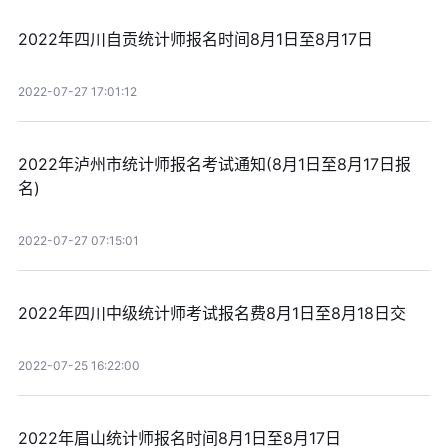
2022年四川自贡统计师报名时间8月1日至8月17日
2022-07-27 17:01:12
2022年泸州市统计师报名考试通知(8月1日至8月17日报
名)
2022-07-27 07:15:01
2022年四川中级统计师考试报名费8月1日至8月18日交
2022-07-25 16:22:00
2022年眉山统计师报名时间8月1日至8月17日