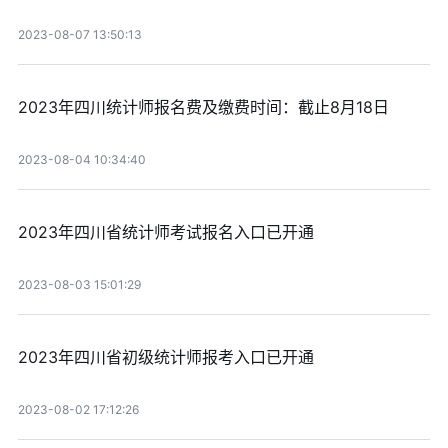
2023-08-07 13:50:13
2023年四川统计师报名费及缴费时间：截止8月18日
2023-08-04 10:34:40
2023年四川省统计师考试报名入口已开通
2023-08-03 15:01:29
2023年四川省初级统计师报考入口已开通
2023-08-02 17:12:26