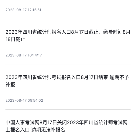
2023-08-17 12:16:51
2023年四川省统计师报名入口8月17日截止，缴费时间8月
18日截止
2023-08-17 10:14:17
2023年四川省统计师考试报名入口8月17日结束 逾期不予
补报
2023-08-17 09:54:02
中国人事考试网8月17日关闭2023年四川省统计师考试网
上报名入口 逾期无法补报名