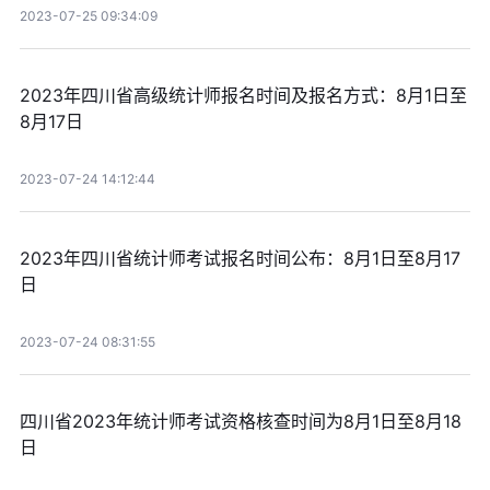
2023-07-25 09:34:09
2023年四川省高级统计师报名时间及报名方式：8月1日至
8月17日
2023-07-24 14:12:44
2023年四川省统计师考试报名时间公布：8月1日至8月17
日
2023-07-24 08:31:55
四川省2023年统计师考试资格核查时间为8月1日至8月18
日