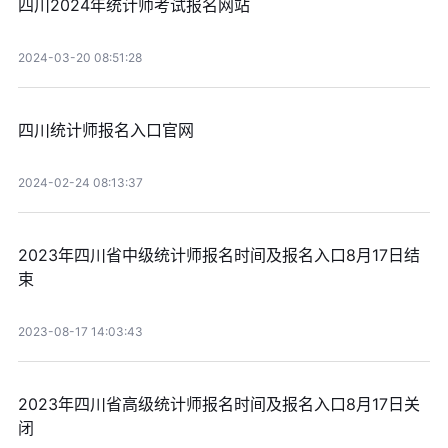
四川2024年统计师考试报名网站
2024-03-20 08:51:28
四川统计师报名入口官网
2024-02-24 08:13:37
2023年四川省中级统计师报名时间及报名入口8月17日结
束
2023-08-17 14:03:43
2023年四川省高级统计师报名时间及报名入口8月17日关
闭