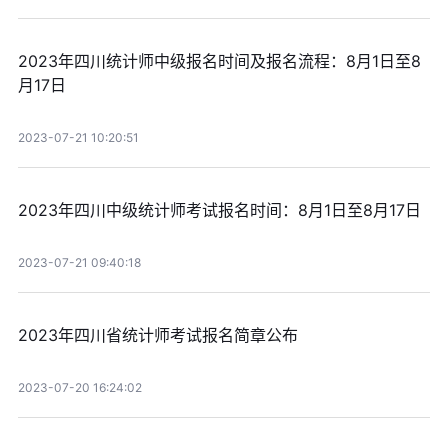
2023年四川统计师中级报名时间及报名流程：8月1日至8
月17日
2023-07-21 10:20:51
2023年四川中级统计师考试报名时间：8月1日至8月17日
2023-07-21 09:40:18
2023年四川省统计师考试报名简章公布
2023-07-20 16:24:02