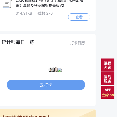
2026初级统计师《统计学和统计法基础知
识》真题及答案解析抢先版V2
314.91KB 下载数 270
查看
统计师每日一练
打卡日历
0
2
天
人
课程
咨询
累计打卡
打卡人数
售后
服务
去打卡
APP
预计用时3分钟
立减150