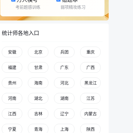
考前题感训练
弱项精攻练习
统计师各地入口
安徽
北京
兵团
重庆
福建
甘肃
广东
广西
贵州
海南
河北
黑龙江
河南
湖北
湖南
江苏
江西
吉林
辽宁
内蒙古
宁夏
青海
上海
陕西