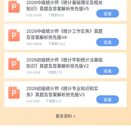
二、2026统计师报名流程
2026中级统计师《统计基础理论及相关
知识》真题及答案解析抢先版V5
第一步：登录用中国人事考试网(www.cpta.com.cn)首页，
查看
530.50KB
下载数950
点击“网上报名”；
2026中级统计师《统计工作实务》真题
第二步：输入账号和密码，点击登录；
及答案解析抢先版V4
查看
485.98KB
下载数1342
第三步：选择考试项目；
2026初级统计师《统计学和统计法基础
知识》真题及答案解析抢先版V2
第四步：选择自己所报省份；
查看
314.91KB
下载数270
第五步：填写报考信息；
2026初级统计师《统计专业知识和实
务》真题及答案解析抢先版V3
报考人员须客观准确完整地填报相关信息。报考人员在网上报
查看
414.11KB
下载数232
名系统填报相关信息后，可自主选择是否采用告知承诺制方式办理
相关事项。系统生成《专业技术人员资格考试报名证明事项告知承
更多资料 >
诺制告知承诺书》电子文本，报考人员本人签署(提交)报考承诺
书，一经提交即具有法律效力，不允许代为承诺。