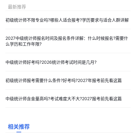
报考信息一经确认后，报考人员将无法再次修改报名信息，报
最新推荐
考人员应认真仔细检查录入的信息。报考人员作出承诺后，可在未
初级统计师不限专业吗?哪些人适合报考?学历要求与适合人群详解
缴费且报名截止前撤回承诺。报考人员撤回承诺的，本年度该项考
试中不再适用告知承诺制。
2027中级统计师报名时间及报名条件详解：什么时候报名?需要什
三、2026统计师准考证打印提醒
么学历和工作年限?
2026统计师准考证打印官网统一为
中国人事考试网
(www.cpta.com.cn)
点击直达准考证打印入口
中级统计师好考吗?2026统计师考试时间是几月?
江苏：6月22日-27日
甘肃：6月23日9:00-6月28日14:05
初级统计师报考需要什么条件?好考吗?2027年报考前先看这篇
贵州：6月22日-26日
吉林：考前一周
中级统计师含金量高吗?考试难度大不大?2027报考前先看这篇
福建：6月22日9:00-27日17:00
广东：6月23日9:00-26日17:00
青海：6月23日9时-27日24时
相关推荐
海南：6月22日-26日