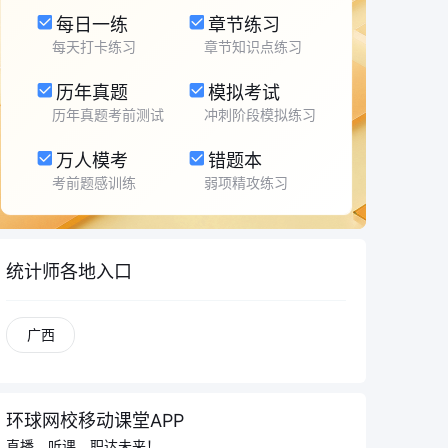
每日一练
章节练习
每天打卡练习
章节知识点练习
历年真题
模拟考试
历年真题考前测试
冲刺阶段模拟练习
万人模考
错题本
考前题感训练
弱项精攻练习
统计师各地入口
广西
环球网校移动课堂APP
直播、听课。职达未来！