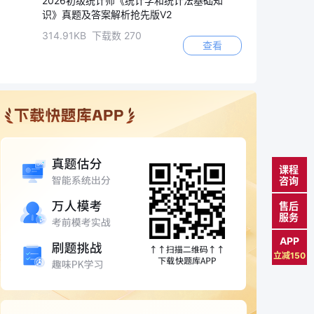
2026初级统计师《统计学和统计法基础知
识》真题及答案解析抢先版V2
314.91KB 下载数 270
查看
课程
咨询
售后
服务
APP
立减150