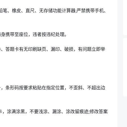
B 铅笔、橡皮、直尺、无存储功能计算器;严禁携带手机、
随身携带至座位，违者按违纪处理。
卷、答题卡有无印刷缺页、漏印、破损，有问题立即举
号，条形码按要求粘贴在指定位置，不歪斜、不超出边
题卡，涂满涂黑，不要浅涂、漏涂、涂改留痕迹;修改答案