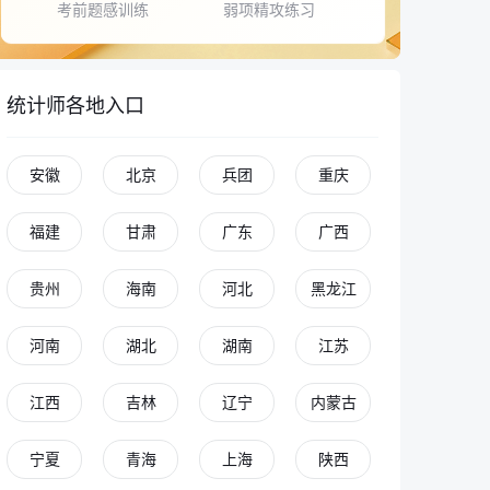
考前题感训练
弱项精攻练习
统计师各地入口
安徽
北京
兵团
重庆
福建
甘肃
广东
广西
贵州
海南
河北
黑龙江
河南
湖北
湖南
江苏
江西
吉林
辽宁
内蒙古
宁夏
青海
上海
陕西