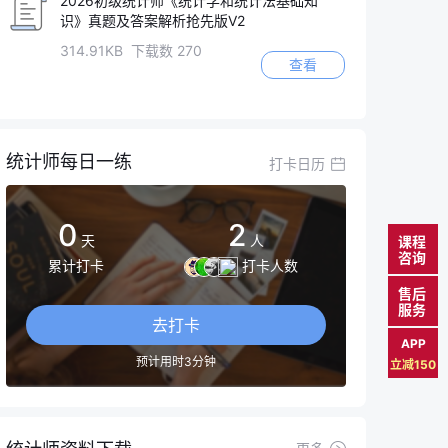
2026初级统计师《统计学和统计法基础知
识》真题及答案解析抢先版V2
314.91KB 下载数 270
查看
统计师每日一练
打卡日历
0
2
天
人
课程
咨询
累计打卡
打卡人数
售后
服务
去打卡
APP
预计用时3分钟
立减150