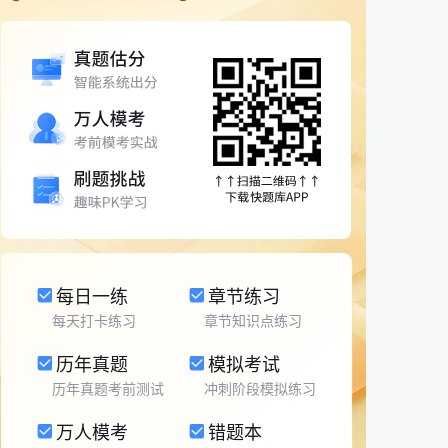
每日一练
章节练习
每天打卡练习
章节知识点练习
历年真题
模拟考试
历年真题考前测试
冲刺阶段模拟练习
万人模考
错题本