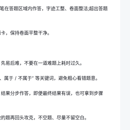
字笔在答题区域内作答，字迹工整、卷面整洁;超出答题
题卡，保持卷面平整干净。
，先易后难，不要在一道难题上耗时过久。
确、属于 / 不属于” 等关键词，避免粗心看错题意。
、结果分步作答，即便最终结果有误，也可拿到步骤
做的题再回头攻克，不空题、尽量不留空白。