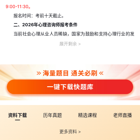
9:00-11:30。
报名时间：考前十天截止。
二、2026年心理咨询师报考条件
当前社会心理从业人员稀缺，国家为鼓励和支持心理行业的发
展，增加就业人员，心理咨询师报考条件相对宽松，不限制专业背
展开剩余
景，非心理学专业的人士也可以报考心理咨询师证书。具体条件如
下（满足其一即可）：
1、具有心理学、教育学、医学等相关专业初级以上职称；
2、具有其他专科以上学历；
3、大学专科或本科大三以上在读。
🔥
在线检测>>
是否满足2026年心理咨询师报考条件
三、
2026年心理咨询师
报考流程
1、条件审核：只有符合报考条件才可以报名。
资料下载
历年真题
精选课程
老师直播
2、机构咨询：心理咨询师不支持个人报考，需要通过培训机构
更多资料 >
进行报名和学习。