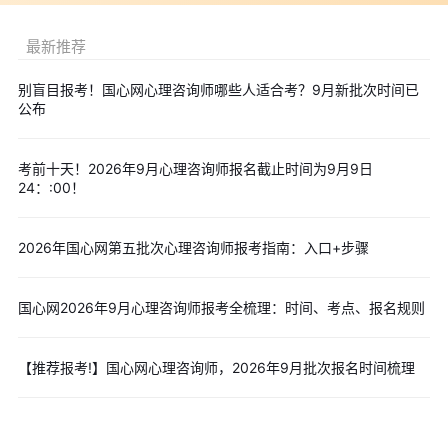
3、缴费开通：和机构签约培训合同，缴纳培训费用，开通学习
通道。
最新推荐
4、登录学习：在机构完成项目规定的课程学习任务，才能参加
考试。
别盲目报考！国心网心理咨询师哪些人适合考？9月新批次时间已
公布
5、参加考试：采用居家线上机考的形式进行。
6、成绩查询：考试结束后一周可查询考试成绩。
考前十天！2026年9月心理咨询师报名截止时间为9月9日
7、领取证书：考试成绩合格后两个月内下发证书。
24：:00！
四、2026年心理咨询师报考费用
国家心理健康网心理咨询师专业技能考试培训费用为3980元
2026年国心网第五批次心理咨询师报考指南：入口+步骤
（含考务管理服务费），参训学员经考试合格后，由国家心理健康
网颁发《心理咨询师》考核评价证书（国家心理健康网官网可
国心网2026年9月心理咨询师报考全梳理：时间、考点、报名规则
查）。
注：1、考务管理服务费540元/人，包括报考注册费、考务服
【推荐报考!】国心网心理咨询师，2026年9月批次报名时间梳理
务费、平台技术费等，证书免费发放。
2、心理咨询师考试不接受个人报名，考生需要通过官方授权的
培训机构进行报考，具体的报名费用以所选培训机构为准，根据不