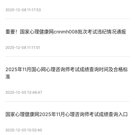
2025-12-08 11:17:53
重要！国家心理健康网cnnmh008批次考试违纪情况通报
2025-12-08 11:11:51
2025年11月国心网心理咨询师考试成绩查询时间及合格标
准
2025-12-05 13:46:47
国家心理健康网2025年11月心理咨询师考试成绩查询入口
2025-12-05 10:52:40