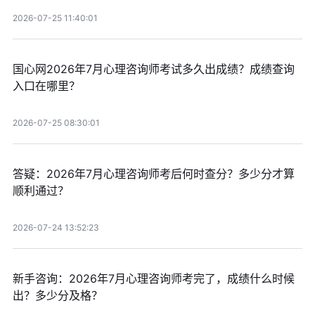
2026-07-25 11:40:01
国心网2026年7月心理咨询师考试多久出成绩？成绩查询
入口在哪里？
2026-07-25 08:30:01
答疑：2026年7月心理咨询师考后何时查分？多少分才算
顺利通过？
2026-07-24 13:52:23
新手咨询：2026年7月心理咨询师考完了，成绩什么时候
出？多少分及格？