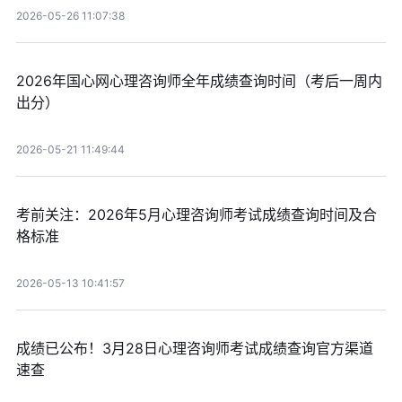
2026-05-26 11:07:38
2026年国心网心理咨询师全年成绩查询时间（考后一周内
出分）
2026-05-21 11:49:44
考前关注：2026年5月心理咨询师考试成绩查询时间及合
格标准
2026-05-13 10:41:57
成绩已公布！3月28日心理咨询师考试成绩查询官方渠道
速查