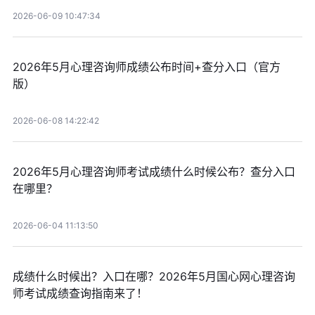
2026-06-09 10:47:34
2026年5月心理咨询师成绩公布时间+查分入口（官方
版）
2026-06-08 14:22:42
2026年5月心理咨询师考试成绩什么时候公布？查分入口
在哪里？
2026-06-04 11:13:50
成绩什么时候出？入口在哪？2026年5月国心网心理咨询
师考试成绩查询指南来了！