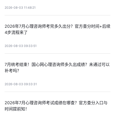
2026-08-03 11:48:21
2026年7月心理咨询师考完多久出分？官方查分时间+后续
4步流程来了
2026-08-03 09:33:51
7月统考结束！国心网心理咨询师多久出成绩？未通过可以
补考吗？
2026-08-03 09:33:31
2026年7月心理咨询师考试成绩在哪查？官方查分入口与
时间提前知！