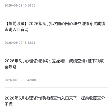
2026-06-03 10:56:25
【提前收藏】2026年5月批次国心网心理咨询师考试成绩
查询入口官网
2026-06-02 13:42:31
2026年5月心理咨询师考试后必看！成绩查询+证书领取
全攻略
2026-06-02 10:43:08
2026年5月心理咨询师成绩查询入口来了！提前收藏查分
不慌