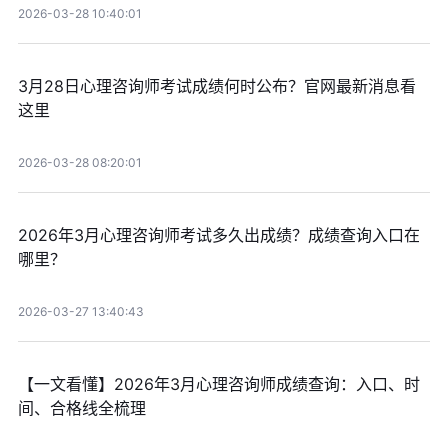
2026-03-28 10:40:01
3月28日心理咨询师考试成绩何时公布？官网最新消息看
这里
2026-03-28 08:20:01
2026年3月心理咨询师考试多久出成绩？成绩查询入口在
哪里？
2026-03-27 13:40:43
【一文看懂】2026年3月心理咨询师成绩查询：入口、时
间、合格线全梳理