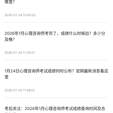
哪里？
2026-01-24 12:40:02
2026年1月心理咨询师考完了，成绩什么时候出？多少分
及格？
2026-01-24 11:30:01
1月24日心理咨询师考试成绩何时公布？官网最新消息看这
里
2026-01-24 11:28:02
考后关注：2026年1月心理咨询师考试成绩查询时间及合