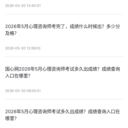
2026-05-30 13:40:01
2026年5月心理咨询师考完了，成绩什么时候出？多少分
及格？
2026-05-30 12:28:03
国心网2026年5月心理咨询师考试多久出成绩？成绩查询
入口在哪里？
2026-05-30 08:20:01
2026年5月心理咨询师考试多久出成绩？成绩查询入口在
哪里？