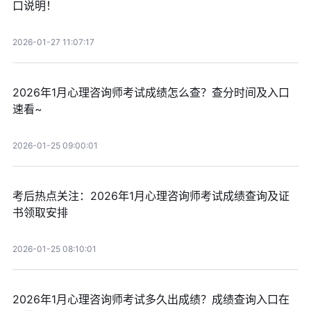
口说明！
2026-01-27 11:07:17
2026年1月心理咨询师考试成绩怎么查？查分时间及入口
速看~
2026-01-25 09:00:01
考后热点关注：2026年1月心理咨询师考试成绩查询及证
书领取安排
2026-01-25 08:10:01
2026年1月心理咨询师考试多久出成绩？成绩查询入口在