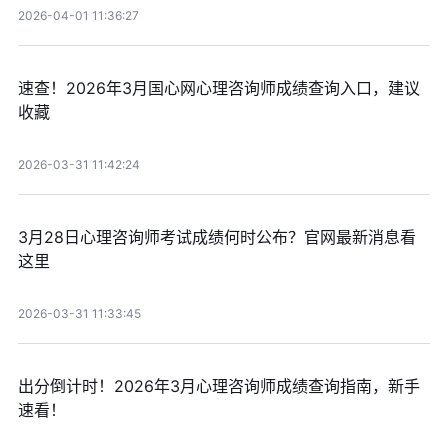
2026-04-01 11:36:27
速查！2026年3月国心网心理咨询师成绩查询入口，建议
收藏
2026-03-31 11:42:24
3月28日心理咨询师考试成绩何时公布？官网最新消息看
这里
2026-03-31 11:33:45
出分倒计时！2026年3月心理咨询师成绩查询指南，新手
速看！