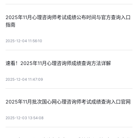
2025年11月心理咨询师考试成绩公布时间与官方查询入口
指南
2025-12-04 11:56:10
速看！2025年11月心理咨询师成绩查询方法详解
2025-12-04 11:47:09
2025年11月批次国心网心理咨询师考试成绩查询入口官网
2025-12-03 13:54:08