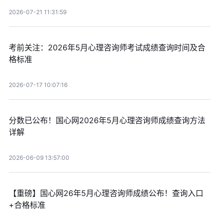
2026-07-21 11:31:59
考前关注：2026年5月心理咨询师考试成绩查询时间及合
格标准
2026-07-17 10:07:16
分数已公布！国心网2026年5月心理咨询师成绩查询方法
详解
2026-06-09 13:57:00
【重磅】国心网26年5月心理咨询师成绩公布！查询入口
+合格标准