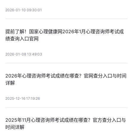
2026-01-10 09:30:01
提前了解！国家心理健康网2026年1月心理咨询师考试成
绩查询入口官网
2026-01-08 13:49:03
2026年心理咨询师考试成绩在哪查？官网查分入口与时间
详解
2025-12-16 17:19:26
2025年11月心理咨询师考试成绩在哪查？官方查分入口与
时间详解