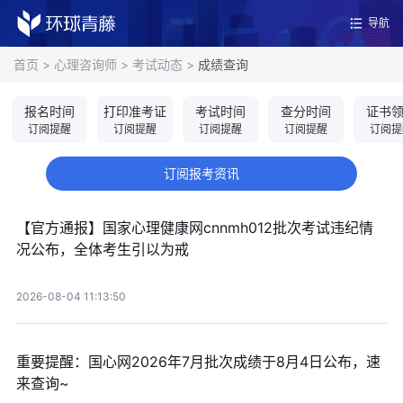
导航
首页
>
心理咨询师
>
考试动态
>
成绩查询
报名时间
打印准考证
考试时间
查分时间
证书
订阅提醒
订阅提醒
订阅提醒
订阅提醒
订阅提
订阅报考资讯
【官方通报】国家心理健康网cnnmh012批次考试违纪情
况公布，全体考生引以为戒
2026-08-04 11:13:50
重要提醒：国心网2026年7月批次成绩于8月4日公布，速
来查询~