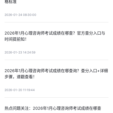
格标准
2026-01-24 08:30:00
2026年1月心理咨询师考试成绩在哪查？官方查分入口与
时间提前知！
2026-01-23 14:24:59
2026年1月心理咨询师考试成绩在哪查询？查分入口+详细
步骤，速戳查看！
2026-01-20 11:19:44
热点问题关注：2026年1月心理咨询师考试成绩在哪查