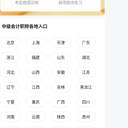
考前题感训练
弱项精攻练习
中级会计职称各地入口
北京
上海
天津
广东
浙江
福建
山东
湖北
河北
山西
安徽
江苏
辽宁
江西
吉林
黑龙江
宁夏
重庆
广西
四川
河南
云南
陕西
贵州