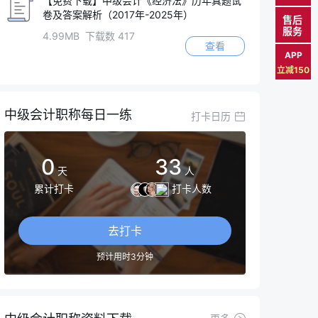
【免费下载】中级会计《经济法》历年真题试
卷及答案解析（2017年-2025年）
售后
服务
4.99MB 下载数 417
查看
APP
立减150
中级会计职称每日一练
打卡日历
0
33
天
人
累计打卡
打卡人数
去打卡
预计用时3分钟