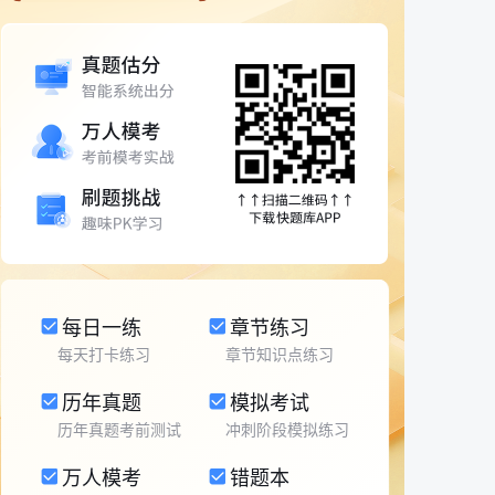
每日一练
章节练习
每天打卡练习
章节知识点练习
历年真题
模拟考试
历年真题考前测试
冲刺阶段模拟练习
万人模考
错题本