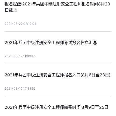
报名提醒:2021年兵团中级注册安全工程师报名时间8月23
日截止
2021-08-22 08:10:01
2021年兵团中级注册安全工程师考试报名信息汇总
2021-08-12 11:09:45
2021年兵团中级注册安全工程师报名入口(8月6日至23日)
2021-08-10 17:31:52
2021年兵团中级注册安全工程师缴费时间:8月9日至25日