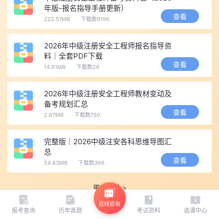
年版-报名指导手册更新）
查看
222.51MB
下载数9196
2026年中级注册安全工程师报名指导资
料｜全套PDF下载
查看
14.61MB
下载数24
2026年中级注册安全工程师教材变动及
备考规划汇总
查看
2.67MB
下载数750
完整版｜2026中级注安各科思维导图汇
总
查看
54.83MB
下载数366
更多资料 >
在线咨询
报考查询
历年真题
考试资料
选课中心