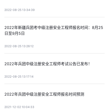
2022-08-25 13:34:39
2022年新疆兵团考中级注册安全工程师报名时间：8月25
日至9月5日
2022-08-25 13:26:12
2022年兵团中级注册安全工程师考试公告已发布！
2022-08-25 13:17:14
2022年兵团中级注册安全工程师报名时间预测
2021-12-02 10:04:33