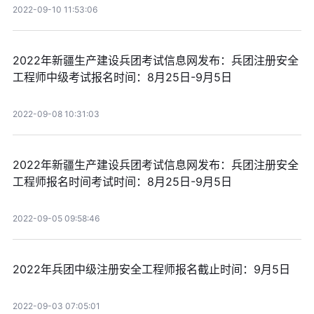
2022-09-10 11:53:06
2022年新疆生产建设兵团考试信息网发布：兵团注册安全
工程师中级考试报名时间：8月25日-9月5日
2022-09-08 10:31:03
2022年新疆生产建设兵团考试信息网发布：兵团注册安全
工程师报名时间考试时间：8月25日-9月5日
2022-09-05 09:58:46
2022年兵团中级注册安全工程师报名截止时间：9月5日
2022-09-03 07:05:01