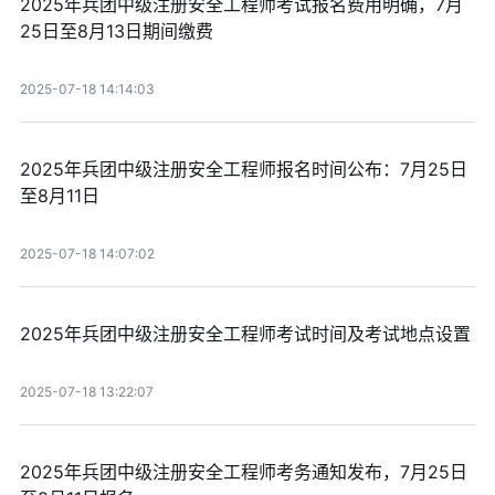
2025年兵团中级注册安全工程师考试报名费用明确，7月
25日至8月13日期间缴费
2025-07-18 14:14:03
2025年兵团中级注册安全工程师报名时间公布：7月25日
至8月11日
2025-07-18 14:07:02
2025年兵团中级注册安全工程师考试时间及考试地点设置
2025-07-18 13:22:07
2025年兵团中级注册安全工程师考务通知发布，7月25日