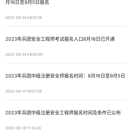
月16日至9月5日报名
2023-08-24 09:52:26
2023年兵团安全工程师考试报名入口8月16日已开通
2023-08-24 08:50:06
2023年兵团中级注册安全师报名时间：8月16日至9月5日
2023-08-17 09:07:26
2023年兵团中级注册安全工程师报名时间及条件已公布
2023-08-16 11:35:24