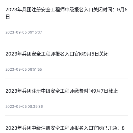
2023年兵团注册安全工程师中级报名入口关闭时间：9月5
日
2023-09-05 09:15:07
2023年兵团安全工程师报名入口官网9月5日关闭
2023-09-05 08:51:55
2023年兵团注册中级安全工程师缴费时间9月7日截止
2023-09-05 08:39:36
2023年兵团中级注册安全工程师报名入口官网已开通：8