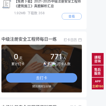
【免费下载】2021-2025中级注册安全工程师
《建筑施工》真题解析汇总
1.92MB 下载数 358
查看
中级注册安全工程师每日一练
打卡日历
0
771
课程
天
人
咨询
累计打卡
打卡人数
售后
服务
去打卡
APP
立减150
预计用时3分钟