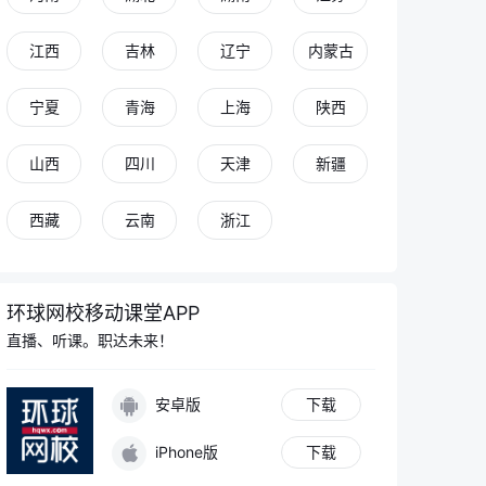
江西
吉林
辽宁
内蒙古
宁夏
青海
上海
陕西
山西
四川
天津
新疆
西藏
云南
浙江
环球网校移动课堂APP
直播、听课。职达未来！
安卓版
下载
iPhone版
下载