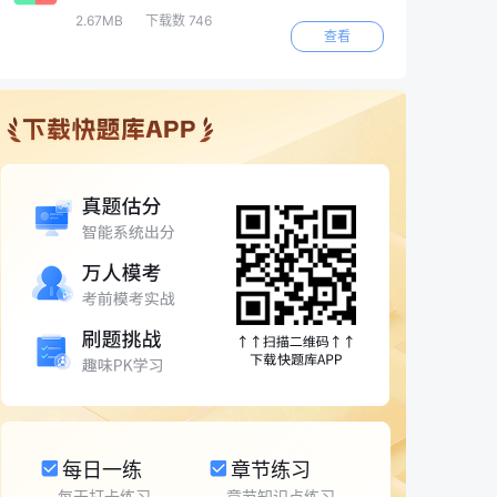
2.67MB
下载数 746
查看
每日一练
章节练习
每天打卡练习
章节知识点练习