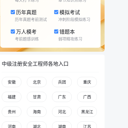
历年真题
模拟考试
历年真题考前测试
冲刺阶段模拟练习
万人模考
错题本
考前题感训练
弱项精攻练习
中级注册安全工程师各地入口
安徽
北京
兵团
重庆
福建
甘肃
广东
广西
贵州
海南
河北
黑龙江
河南
湖北
湖南
江苏