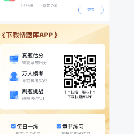
2.67MB
下载数 740
查看
每日一练
章节练习
每天打卡练习
章节知识点练习