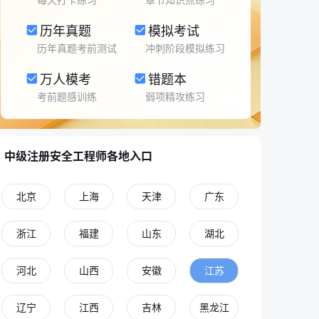
历年真题
模拟考试
历年真题考前测试
冲刺阶段模拟练习
万人模考
错题本
考前题感训练
弱项精攻练习
中级注册安全工程师各地入口
北京
上海
天津
广东
浙江
福建
山东
湖北
河北
山西
安徽
江苏
辽宁
江西
吉林
黑龙江