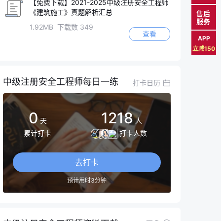
【免费下载】2021-2025中级注册安全工程师
《建筑施工》真题解析汇总
售后
服务
1.92MB 下载数 349
查看
APP
立减150
中级注册安全工程师每日一练
打卡日历
0
1218
天
人
累计打卡
打卡人数
去打卡
预计用时3分钟