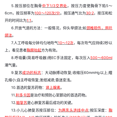
5.按压部位在胸骨
中下1/3交界处
，按压力度使胸骨下陷5～
6cm，按压频率为
100～120次/分
。按压通气比为
30:2
，按压和松
开的时间比为
1:1
。
6.开放气道的方法：一般情况，仰头举颌法;如
颈椎损伤，用托
颌法
。
7.人工呼吸每分钟均匀地吹气
10～12次
，每次吹气应持续2秒以
上，看见患者
胸廓抬起
方为有效。
8.呼吸囊(简易呼吸器)用EC手法固定，每次压入
500～600ml
潮气量。
9.复苏
成功的标志
：大动脉搏动恢复;收缩压60mmHg以上;瞳
孔缩小;自主呼吸恢复;发绀减退;昏迷变浅。
10.首选的复苏药物：
肾上腺素
。
11.
利多卡因
是治疗和预防心室颤动的首选药物。
12.
脑复苏
是心肺复苏最后成功的关键。
13.小儿心肺复苏按压部位：
为两乳头连线中点
;按压深度：
胸