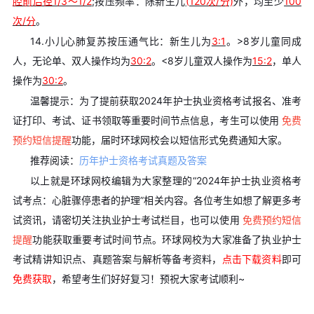
腔前后径1/3～1/2
;按压频率：除新生儿
(120次/分)
外，均至少
100
次/分
。
14.小儿心肺复苏按压通气比：新生儿为
3:1
。>8岁儿童同成
人，无论单、双人操作均为
30:2
。<8岁儿童双人操作为
15:2
，单人
操作为
30:2
。
温馨提示：为了提前获取2024年护士执业资格考试报名、准考
证打印、考试、证书领取等重要时间节点信息，考生可以使用
免费
预约短信提醒
功能，届时环球网校会以短信形式免费通知大家。
推荐阅读：
历年护士资格考试真题及答案
以上就是环球网校编辑为大家整理的“2024年护士执业资格考
试考点：心脏骤停患者的护理”相关内容。各位考生如想了解更多考
试资讯，请密切关注执业护士考试栏目，也可以使用
免费预约短信
提醒
功能获取重要考试时间节点。环球网校为大家准备了执业护士
考试精讲知识点、真题答案与解析等备考资料，
点击下载资料
即可
免费获取
，希望考生们好好复习！预祝大家考试顺利~