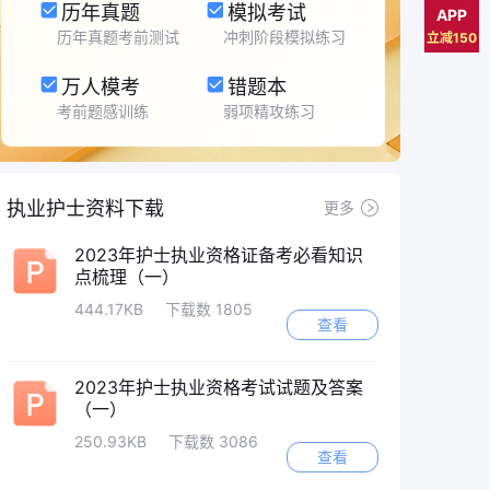
历年真题
模拟考试
APP
历年真题考前测试
冲刺阶段模拟练习
立减150
万人模考
错题本
考前题感训练
弱项精攻练习
执业护士资料下载
更多
2023年护士执业资格证备考必看知识
点梳理（一）
444.17KB
下载数 1805
查看
2023年护士执业资格考试试题及答案
（一）
250.93KB
下载数 3086
查看