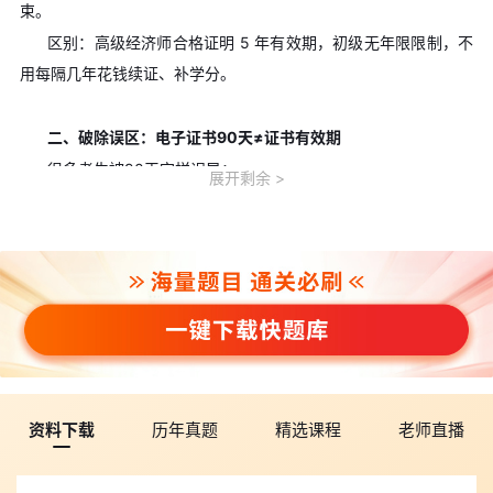
束。
区别：高级经济师合格证明 5 年有效期，初级无年限限制，不
用每隔几年花钱续证、补学分。
二、破除误区：电子证书90天≠证书有效期
很多考生被90天字样误导：
展开剩余
人事考试网电子证书90 天是【加注有效期】，仅为防盗用、限
定单次下载使用期限，
证书本身效力永久
。需要使用时重新申请加
注即可，不会造成证书失效。
规则：单次加注最长 90 天，90 天内可申请 3 次加注，随时按
需下载电子证。
三、终身持证，长期享受多重福利
1、职称评定永久可用：体制内评助理经济师、定岗加薪，私企
求职跳槽终身作为资质凭证;
资料下载
历年真题
精选课程
老师直播
2、补贴随时申领：符合社保条件，任意时间段都能申请
地方技
能提升补贴
;