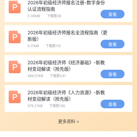
2026年初级经济师报名注册-数字身份
3、落户长期加分：
积分落户、人才认定
终身有效;
认证流程指南
查看
4、铺垫中级报考：
满足工作年限即可凭初级报考中级
，证书长
5.06MB
下载数38
期留存备查。
2026年初级经济师报名全流程指南（更
新版）
四、证书保管小贴士
查看
5.17MB
下载数110
1、电子证书：中国人事考试网永久存档，随时加注下载;
2、纸质证书妥善保存，丢失可线上补办电子证书;
2026年初级经济师《经济基础》-新教
3、无任何机构有权收取年审、续期费用，谨防办证续费骗局。
材变动解读（抢先版）
查看
489.07KB
下载数241
🔥温馨提示
：
初级经济师一年只有一次报考机会
，要报考的考
生一定要及时关注报考信息，在规定的时间内进行报名。担心大家
2026年初级经济师《人力资源》-新教
遗漏考试重要节点，我们提供考试节点
短信
预约
提醒
服务，点击
材变动解读（抢先版）
【
小秘书
】
即可免费预约，将帮助您及时接收2026年初级经济师考
查看
379.21KB
下载数136
试各个重要时间节点，合理安排备考。
✅
>>>点击下图免费领备考资料
更多资料 >