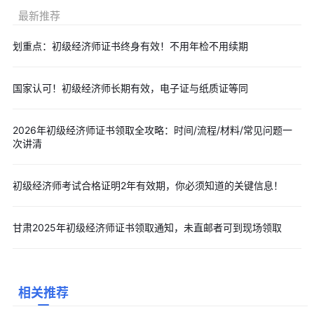
✅
编辑推荐阅读：
最新推荐
2026年初级经济师考试大纲变动预测解读（各科目汇总版）
2026年初级经济师10大专业盘点！零基础优先选这几个
划重点：初级经济师证书终身有效！不用年检不用续期
【免费领取】2026初级经济师各专业备考指导完整版汇
2026年初级经济师考试难度会提高吗？趋势分析
国家认可！初级经济师长期有效，电子证与纸质证等同
2026年初级经济师报名官网：中国人事考试网（唯一官方入
口）
2026年初级经济师证书领取全攻略：时间/流程/材料/常见问题一
预计7月22日-8月12日！2026年初级经济师如何进行网上报考
次讲清
2026年初级经济师考试11月7日至8日举行，报考前必看十大专
业方向解析！
初级经济师考试合格证明2年有效期，你必须知道的关键信息！
【收藏】2026年初级经济师报考全攻略时间/流程/核心注意事
项汇总
甘肃2025年初级经济师证书领取通知，未直邮者可到现场领取
以上就是“划重点：初级经济师证书终身有效！不用年检不用续
期”的内容了，建议各位考生认真阅读并持续关注本频道，更多精彩
内容点击了解>>
各类精选直播课
，另外，更多初级经济师备考资
相关推荐
料，大家可以点击下方或文章右侧按钮即可
免费下载
哦。