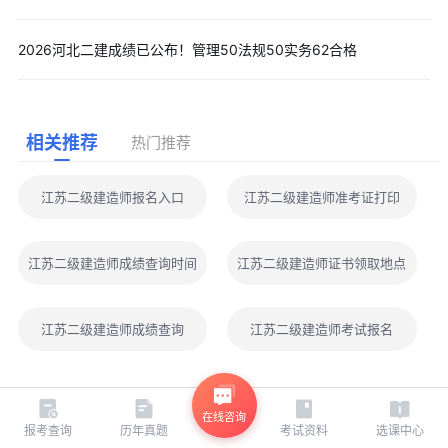
2026河北二建成绩已公布！管理50法规50实务62合格
相关推荐
热门推荐
江苏二级建造师报名入口
江苏二级建造师准考证打印
江苏二级建造师成绩查询时间
江苏二级建造师证书领取地点
江苏二级建造师成绩查询
江苏二级建造师考试报名
登录
｜
注册
｜
电脑版
在线咨询
报考查询
历年真题
考试资料
选课中心
版权所有©环球网校All Rights Reserved