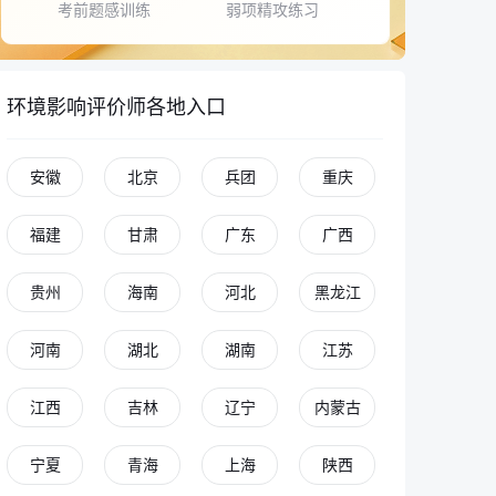
考前题感训练
弱项精攻练习
环境影响评价师各地入口
安徽
北京
兵团
重庆
青青老师
福建
甘肃
广东
广西
立即登录，解锁更多功能
贵州
海南
河北
黑龙江
河南
湖北
湖南
江苏
同学 你好
江西
吉林
辽宁
内蒙古
我是你的专属AI老师
在学习过程中有任何问题都可以和我讨论
宁夏
青海
上海
陕西