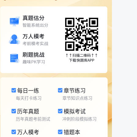
每日一练
章节练习
每天打卡练习
章节知识点练习
历年真题
模拟考试
历年真题考前测试
冲刺阶段模拟练习
万人模考
错题本