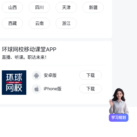
全职备考环评师的整体学习计划该怎么制定
山西
四川
天津
新疆
西藏
云南
浙江
环境影响评价师各个考试科目的题型是什么
备考环境影响评价师每个月复习进度该怎么安排
环球网校移动课堂APP
直播、听课。职达未来！
报考咨询
学习规划
专业答疑
学习数据
安卓版
下载
iPhone版
下载
学习规划