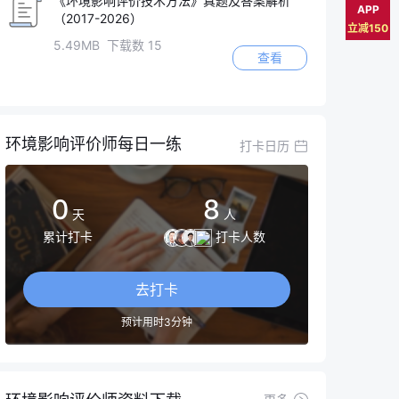
《环境影响评价技术方法》真题及答案解析
APP
（2017-2026）
立减150
5.49MB 下载数 15
查看
环境影响评价师每日一练
打卡日历
0
8
天
人
累计打卡
打卡人数
去打卡
预计用时3分钟