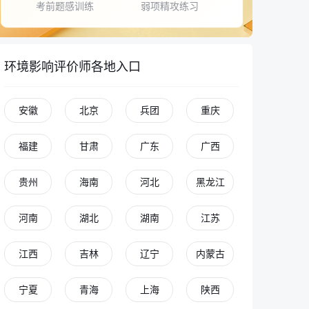
考前题感训练
弱项精攻练习
环境影响评价师各地入口
安徽
北京
兵团
重庆
青青老师
福建
甘肃
广东
广西
立即登录，解锁更多功能
贵州
海南
河北
黑龙江
河南
湖北
湖南
江苏
同学 你好
江西
吉林
辽宁
内蒙古
我是你的专属AI老师
在学习过程中有任何问题都可以和我讨论
宁夏
青海
上海
陕西