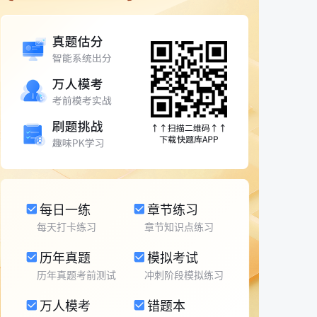
每日一练
章节练习
每天打卡练习
章节知识点练习
历年真题
模拟考试
历年真题考前测试
冲刺阶段模拟练习
万人模考
错题本