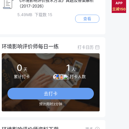
《环境影响评价技术方法》真题及答案解析
APP
（2017-2026）
立减150
5.49MB 下载数 15
查看
环境影响评价师每日一练
打卡日历
0
1
天
人
累计打卡
打卡人数
去打卡
预计用时3分钟