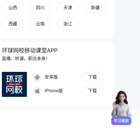
山西
四川
天津
新疆
环境影响评价师备考先学哪一科顺序比较合理
西藏
云南
浙江
我现在的环评师备考进度符合正常节奏吗
地下水环境影响评价工作分级怎么划分
环球网校移动课堂APP
直播、听课。职达未来！
报考咨询
学习规划
专业答疑
学习数据
安卓版
下载
iPhone版
下载
学习规划