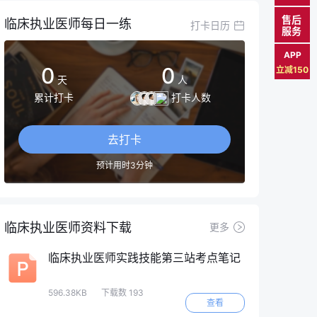
售后
临床执业医师每日一练
打卡日历
服务
APP
0
0
立减150
天
人
累计打卡
打卡人数
去打卡
预计用时3分钟
临床执业医师资料下载
更多
临床执业医师实践技能第三站考点笔记
596.38KB
下载数 193
查看