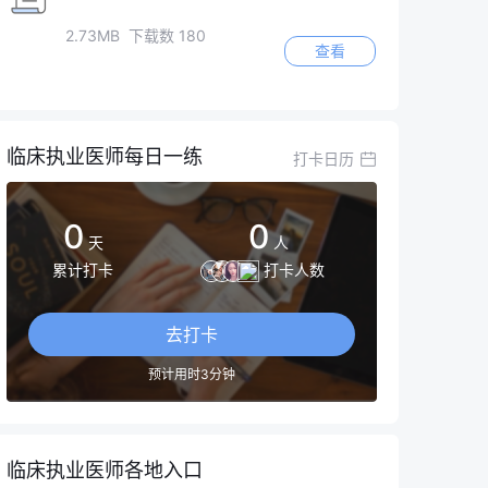
2.73MB 下载数 180
查看
临床执业医师每日一练
打卡日历
0
0
天
人
累计打卡
打卡人数
去打卡
预计用时3分钟
临床执业医师各地入口