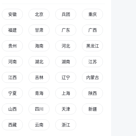
安徽
北京
兵团
重庆
福建
甘肃
广东
广西
贵州
海南
河北
黑龙江
河南
湖北
湖南
江苏
江西
吉林
辽宁
内蒙古
宁夏
青海
上海
陕西
山西
四川
天津
新疆
西藏
云南
浙江