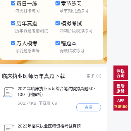
每日一练
章节练习
每天打卡练习
章节知识点练习
历年真题
模拟考试
历年真题考前测试
冲刺阶段模拟练习
万人模考
错题本
考前题感训练
弱项精攻练习
课程
咨询
临床执业医师历年真题下载
更多
售后
2021年临床执业医师综合笔试模拟真题50-
服务
100（附解析）
APP
502.74KB 下载数 69
立减150
查看
2023年临床执业医师资格考试真题