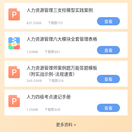
你问的“职业资格证书”，一般指第一种(企业人力)，不是经济
师。
人力资源管理三支柱模型实践案例
四、简单总结(一句话版)
查看
831.33KB
下载数170
2020年前：国家发“职业资格证书”，现在仍有效。
2020年后：国家不发资格证，改由第三方发职业技能等级证
人力资源管理六大模块全套管理表格
书，效力一样、全国通用。
查看
如果你现在想考：报企业人力资源管理师(三级/四级为主)技能
1.93MB
下载数681
等级认定即可。
如果你愿意，我可以帮你整理一份：
‌人力资源管理师案例题万能答题模板
（附实战示例-法规速查）‌
你所在省份(河北)2026年报名时间
查看
345.05KB
下载数314
三级/四级报考条件对照表
正规报名渠道(避开“证包过”骗局)
人力四级考点速记手册
备考阶段，想要做题的小伙伴，还可以每日打卡人力资源管理
查看
师【每日一练】，
点击下方链接
可以自由选择级别哦！
1.25MB
下载数408
【一级人力资源管理试题库】
【二级人力资源管理试题库】
更多资料 >
【三级人力资源管理试题库】
【四级人力资源管理试题库】