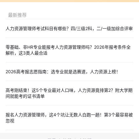
为了帮助大家备考2026人力资源管理师考试，环球网校提供了
各级别的备考指导课，都是免费的，点击即可【
免费领取
】！
最新推荐
人力资源管理师考试科目有哪些？四/三级2科，二/一级加综合评审
以上就是“人力资源管理师职业资格证书介绍”相关内容。更多
有关人力资源管理师考试相关考点、模拟试题、历年真题等备考资
零基础、非HR专业能报考人力资源管理师吗？2026年报考条件全
料小编会整理成PDF文档供大家参考，欢迎点击下方按钮
免费下载
解析，这3类人最合适
学习~
2026高考报志愿指南：选专业就是选赛道，人力资源上榜！
高考刚结束！这5个专业最对人口味，人力资源竟排第2？附大学期
间就能考的证书清单
报名人力资源管理师，这4个坑让无数人白跑一趟！第3个最容易被
忽视