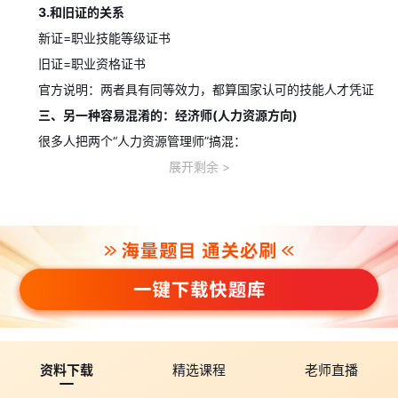
3.和旧证的关系
新证=职业技能等级证书
旧证=职业资格证书
官方说明：两者具有同等效力，都算国家认可的技能人才凭证
三、另一种容易混淆的：经济师(人力资源方向)
很多人把两个“人力资源管理师”搞混：
企业人力资源管理师(技能等级)
展开剩余
偏实操：招聘、绩效、薪酬、劳动关系等
人社备案第三方机构组织
证书：职业技能等级证书
可领技能补贴、部分地区积分落户加分
经济专业技术资格(人力资源管理)
偏职称：初级、中级、高级
全国统考(中国人事考试网)
资料下载
精选课程
老师直播
证书：职称证书，可用于评职称、加薪、落户等