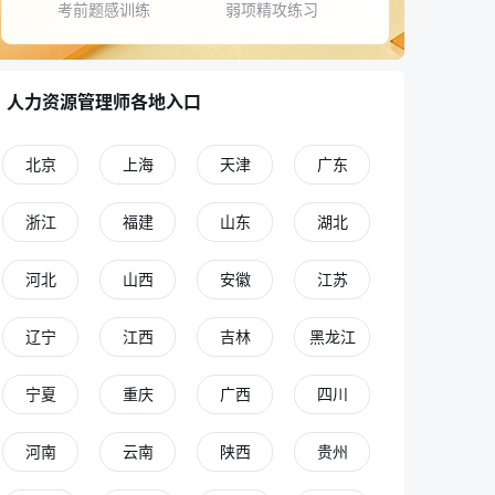
考前题感训练
弱项精攻练习
人力资源管理师各地入口
北京
上海
天津
广东
浙江
福建
山东
湖北
河北
山西
安徽
江苏
辽宁
江西
吉林
黑龙江
宁夏
重庆
广西
四川
河南
云南
陕西
贵州