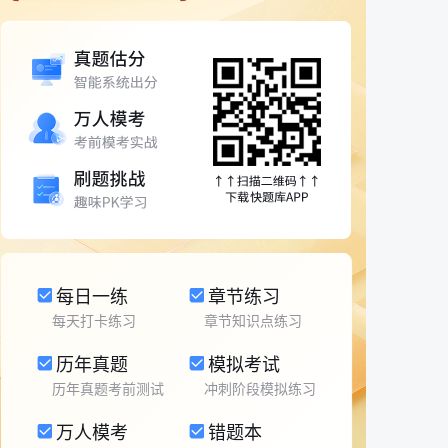
每日一练
章节练习
每天打卡练习
章节知识点练习
历年真题
模拟考试
历年真题考前测试
冲刺阶段模拟练习
万人模考
错题本