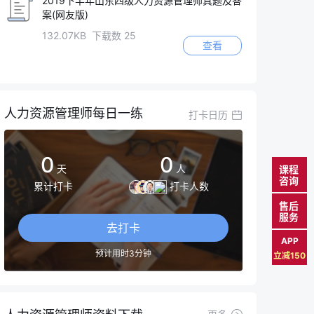
2019下半年山东四级人力资源管理师真题及答
案(网友版)
132.07KB 下载数 25
查看
人力资源管理师每日一练
打卡日历
0
0
天
人
课程
咨询
累计打卡
打卡人数
售后
服务
去打卡
APP
预计用时3分钟
立减150