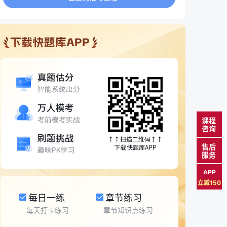
课程
咨询
售后
服务
APP
立减150
每日一练
章节练习
每天打卡练习
章节知识点练习