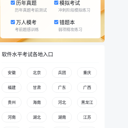
历年真题
模拟考试
历年真题考前测试
冲刺阶段模拟练习
万人模考
错题本
考前题感训练
弱项精攻练习
软件水平考试各地入口
安徽
北京
兵团
重庆
福建
甘肃
广东
广西
贵州
海南
河北
黑龙江
河南
湖北
湖南
江苏