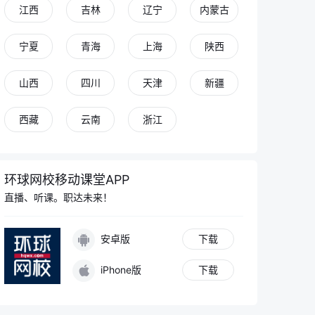
江西
吉林
辽宁
内蒙古
宁夏
青海
上海
陕西
山西
四川
天津
新疆
西藏
云南
浙江
环球网校移动课堂APP
直播、听课。职达未来！
安卓版
下载
iPhone版
下载