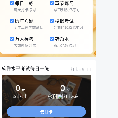
每日一练
章节练习
每天打卡练习
章节知识点练习
历年真题
模拟考试
历年真题考前测试
冲刺阶段模拟练习
万人模考
错题本
考前题感训练
弱项精攻练习
软件水平考试每日一练
打卡日历
0
0
天
人
累计打卡
打卡人数
去打卡