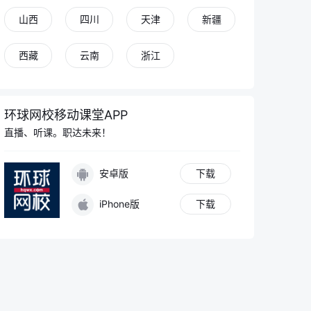
山西
四川
天津
新疆
青青老师
西藏
云南
浙江
立即登录，解锁更多功能
环球网校移动课堂APP
直播、听课。职达未来！
同学 你好
我是你的专属AI老师
安卓版
下载
在学习过程中有任何问题都可以和我讨论
iPhone版
下载
报考心理咨询实操课证书需要满足哪些报名条件？
中药学中五味分别对应的功效作用是什么？