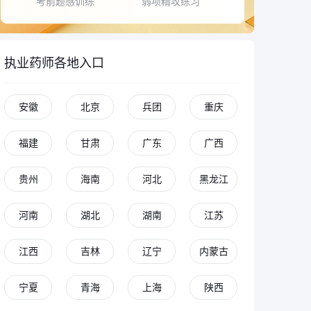
考前题感训练
弱项精攻练习
执业药师各地入口
安徽
北京
兵团
重庆
福建
甘肃
广东
广西
贵州
海南
河北
黑龙江
河南
湖北
湖南
江苏
江西
吉林
辽宁
内蒙古
宁夏
青海
上海
陕西