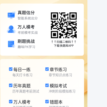
每日一练
章节练习
每天打卡练习
章节知识点练习
历年真题
模拟考试
历年真题考前测试
冲刺阶段模拟练习
万人模考
错题本