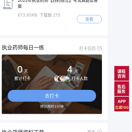
2025年执业药师【西药综合】考试真题及答
案
673.65KB 下载数 275
查看
执业药师每日一练
打卡日历
0
4
天
人
课程
咨询
累计打卡
打卡人数
售后
服务
去打卡
APP
预计用时3分钟
立减150