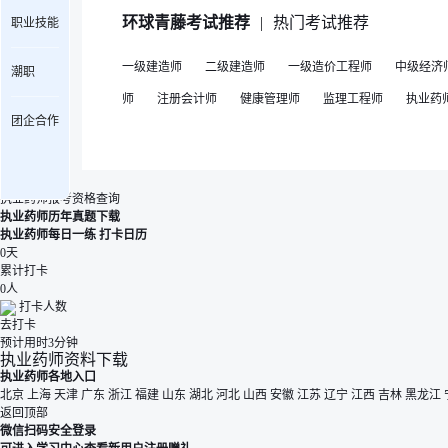
环球青藤考试推荐
|
热门考试推荐
职业技能
一级建造师
二级建造师
一级造价工程师
中级经济
潮职
师
注册会计师
健康管理师
监理工程师
执业药
团企合作
执业药师报考资格查询
执业药师历年真题下载
执业药师每日一练
打卡日历
0
天
累计打卡
0
人
打卡人数
去打卡
预计用时3分钟
执业药师资料下载
执业药师各地入口
北京
上海
天津
广东
浙江
福建
山东
湖北
河北
山西
安徽
江苏
辽宁
江西
吉林
黑龙江
返回顶部
微信扫码安全登录