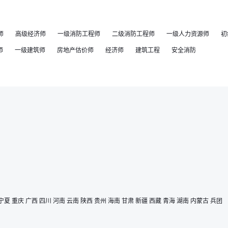
师
高级经济师
一级消防工程师
二级消防工程师
一级人力资源师
初
师
一级建筑师
房地产估价师
经济师
建筑工程
安全消防
宁夏
重庆
广西
四川
河南
云南
陕西
贵州
海南
甘肃
新疆
西藏
青海
湖南
内蒙古
兵团