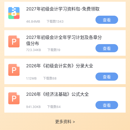
价网
口
载
2027年初级会计学习资料包-免费领取
吉林
7月25日至30日，、
全国会计资格评
打印入
点击下
补打印7月31日至8月7日
价网
口
载
查看
46.84MB
下载数1343
黑龙
7月25日至7月31日
全国会计资格评
打印入
点击下
江
价网
口
载
2027年初级会计全年学习计划及各章分
值分布
宁夏
7月25日至7月31日
全国会计资格评
打印入
点击下
查看
723.34KB
下载数19
价网
口
载
重庆
7月25日至7月31日
全国会计资格评
打印入
点击下
2026年《初级会计实务》分录大全
价网
口
载
查看
四川
7月25日至7月31日
全国会计资格评
打印入
点击下
1.12MB
下载数68
价网
口
载
2026年《经济法基础》公式大全
河南
7月27日00:00至7月31日
全国会计资格评
打印入
点击下
23:59
价网
口
载
查看
941.30KB
下载数64
云南
7月20日至8月7日
全国会计资格评
打印入
点击下
价网
口
载
更多资料 >
陕西
7月22日至31日
全国会计资格评
打印入
点击下