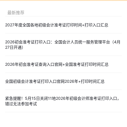
价网
口
载
最新推荐
贵州
7月23日至7月31日
全国会计资格评
打印入
点击下
价网
口
载
2027年度全国各地初级会计准考证打印时间+打印入口汇总
海南
7月25日9:00至8月4日
全国会计资格评
打印入
点击下
24:00
价网
口
载
2026初会准考证打印入口：全国会计人员统一服务管理平台（4月
甘肃
7月25日起至8月6日
全国会计资格评
打印入
点击下
27日开通）
价网
口
载
新疆
7月28日至8月7日
全国会计资格评
打印入
点击下
2026年初会准考证查询入口官网+全国准考证打印时间汇总
价网
口
载
广西
7月22日至本级别考试结束
全国会计资格评
打印入
点击下
全国初级会计准考证打印入口官网2026年+打印时间汇总
价网
口
载
青海
7月18日至7月31日
全国会计资格评
打印入
点击下
紧急提醒！5月15日关闭11地2026年初级会计师准考证打印入口，
价网
口
载
错过无法参加考试
西藏
7月25日至8月7日
全国会计资格评
打印入
点击下
价网
口
载
湖南
7月月22日-7月31日
全国会计资格评
打印入
点击下