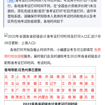
准考证打印时间从7月18日开始，考试将于8月1日-7日进
摘要
行，各地准考证打印时间不同，在“全国会计资格评价网”(未注
册的，须先完成注册)首页“准考证打印”栏目开放打印，请尽早
登陆系统，请确保尽早知晓本人具体的考试时间和地点以及考
区所在地考试防疫政策，各地时间如下
各地打印开始及截止时间不同，
小编建议考生可立即填写
免费
预约短信提醒
服务，届时我们会及时通知考生2022年各省初级会计
职称准考证打印时间、考试时间。
各地导航 红色代表已更新
北 京
上 海
天 津
重 庆
湖 南
浙 江
福 建
山 东
河 北
山 西
安 徽
江 苏
辽宁
江 西
吉 林
湖 北
广 东
广 西
宁 夏
四 川
河 南
甘 肃
陕 西
西 藏
海 南
黑龙江
贵 州
内蒙古
青 海
云 南
新 疆
兵 团
2022年各省初级会计准考证打印时间