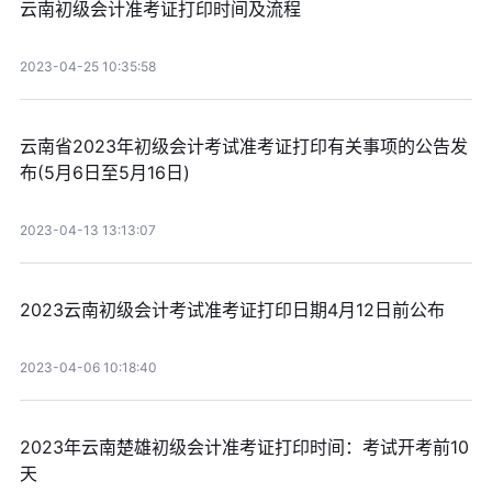
云南初级会计准考证打印时间及流程
2023-04-25 10:35:58
云南省2023年初级会计考试准考证打印有关事项的公告发
布(5月6日至5月16日)
2023-04-13 13:13:07
2023云南初级会计考试准考证打印日期4月12日前公布
2023-04-06 10:18:40
2023年云南楚雄初级会计准考证打印时间：考试开考前10
天