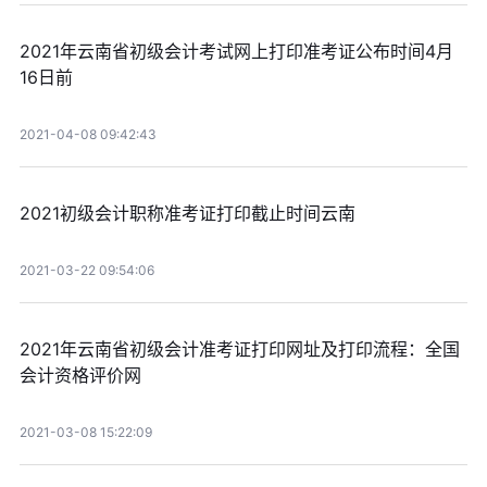
2021年云南省初级会计考试网上打印准考证公布时间4月
16日前
2021-04-08 09:42:43
2021初级会计职称准考证打印截止时间云南
2021-03-22 09:54:06
2021年云南省初级会计准考证打印网址及打印流程：全国
会计资格评价网
2021-03-08 15:22:09