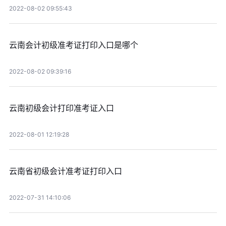
2022-08-02 09:55:43
云南会计初级准考证打印入口是哪个
2022-08-02 09:39:16
云南初级会计打印准考证入口
2022-08-01 12:19:28
云南省初级会计准考证打印入口
2022-07-31 14:10:06