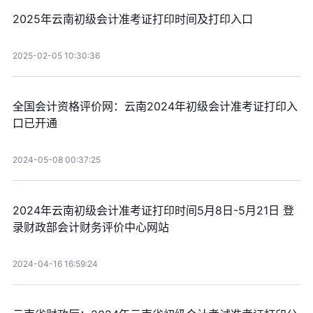
2025年云南初级会计准考证打印时间及打印入口
2025-02-05 10:30:36
全国会计资格评价网：云南2024年初级会计准考证打印入
口已开通
2024-05-08 00:37:25
2024年云南初级会计准考证打印时间5月8日-5月21日 登
录财政部会计财务评价中心网站
2024-04-16 16:59:24