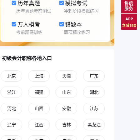
历年真题
模拟考试
售后
服务
历年真题考前测试
冲刺阶段模拟练习
APP
万人模考
错题本
立减150
考前题感训练
弱项精攻练习
初级会计职称各地入口
北京
上海
天津
广东
浙江
福建
山东
湖北
河北
山西
安徽
江苏
辽宁
江西
吉林
黑龙江