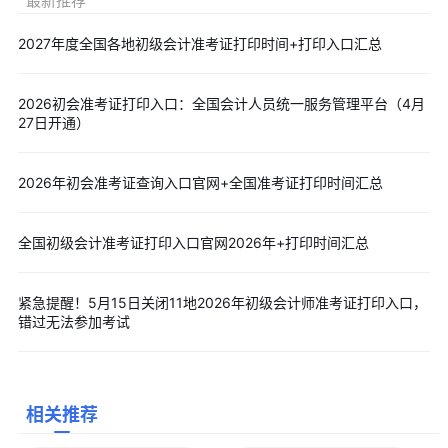
最新推荐
以上内容就是“2026年初级会计吉林准考证打印入口已开通：
全国会计人员统一服务管理平台”的相关信息
，小编为广大考生上传
2027年度全国各地初级会计准考证打印时间+打印入口汇总
2026年初级会计考前十页纸、三色笔记、模拟试卷、历年真题等内
容，可点击“
免费下载
”按钮后进入下载页面
。
2026初会准考证打印入口：全国会计人员统一服务管理平台（4月
27日开通）
2026年初会准考证查询入口官网+全国准考证打印时间汇总
全国初级会计准考证打印入口官网2026年+打印时间汇总
紧急提醒！5月15日关闭11地2026年初级会计师准考证打印入口，
错过无法参加考试
相关推荐