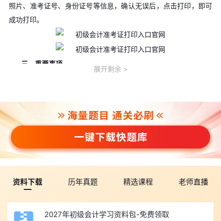
照片、准考证号、身份证号等信息，确认无误后，点击打印，即可
成功打印。
三、重要事项
展开剩余
1. 请考生在5月16日前上网打印本人准考证，以知晓本人的具
体考试时间、地点。
2. 请考生认真阅读《准考证》上的《考生须知》，做好相关考
前准备。
四、2026年初级会计考试时间
考试于
5月16日至18日
举行，共6个批次，具体安排如下：
《初级会计实务》科目考试时长为105分钟，《经济法基础》
资料下载
历年真题
精选课程
老师直播
科目考试时长为75分钟，两个科目连续考试，时间不能混用。
环球网校为大家带来免费课程：
2026年初级会计-考前应试技
2027年初级会计学习资料包-免费领取
巧
，考前划重点，拒绝无效复习，同时分享蒙题策略，教你考场“捡