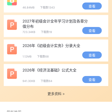
查看
分”技巧，
点击下图立即领取>>
46.84MB
下载数1343
2027年初级会计全年学习计划及各章分
2026年初级会计考试真题及答案，考后更新，敬请关注！
值分布
考后大家可以进入>>
2026初级会计考试真题及答案解析各批
查看
723.34KB
下载数19
次汇总
，或者
初级会计历年真题页面
，免费获取答案解析！
建议大家考后及时回忆自己的作答情况，核对答案、预估考试
2026年《初级会计实务》分录大全
成绩。
查看
点击免费领【
初级会计师冲刺资料包
】，其中包含了三色笔
1.12MB
下载数68
记、思维导图、易错知识点等多种学习资料，
快来点击下图一键免
2026年《经济法基础》公式大全
费领取>>
查看
941.30KB
下载数64
在线题库：
点击进入>>
初级会计题库
，可进行每日一练、章节练习题、模
更多资料 >
拟题及历年真题的练习，考生可直接点击下列图片进入做题系统