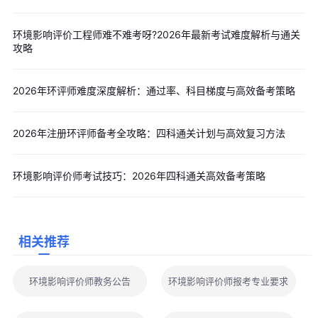
态影响评价、新污染物产排污核算、碳排放量核算方法等考点 。考
生需通过真题演练提升解题速度，形成条件反射。
环境影响评价工程师难不难考呀?2026年最新考试难度解析与通关
第四科目：环境影响评价案例分析
攻略
作为唯一的主观题科目，该科要求考生在3小时内完成污染源识
别、模型选择、措施论证等全流程，撰写完整的环评结论。考试涵
2026年环评师难度深度解析：通过率、科目梯度与高效备考策略
盖轻工、化工、石化、医药、冶金、机电、建材、火电、输变电等
多个行业类型，评分标准严苛，阅卷主观性强。满分120分，合格
2026年注册环评师备考全攻略：四科通关计划与高效复习方法
线72分。难度系数为五星。
许多考生前三科均超80分，却因案例仅得60余分而功亏一篑。
环境影响评价师考试技巧：2026年四科通关高效备考策略
该科通过率最低的核心原因在于：要求考生将前三科知识进行综合
运用，结合实际项目进行环境影响评价分析，考查的不仅是理论知
识，更是实践经验和综合素质。
相关推荐
三、环境影响评价工程师考试核心难点深度剖析
1.知识体系跨界是首要难点
环境影响评价师教务公告
环境影响评价师报考专业要求
考试覆盖环境影响评价的基础理论、法律法规、技术导则与标
准、技术方法以及案例分析等多个方面，涵盖环保、工程、法律、