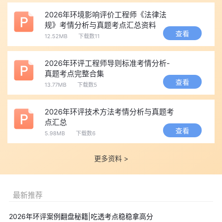
第二科目：环境影响评价技术导则与标准
2026年环境影响评价工程师《法律法
该科目细部参数众多，与技术方法科目高度耦合，涵盖大气、
规》考情分析与真题考点汇总资料
水、土壤、噪声等各要素的评价等级判定、监测布点原则、预测方
查看
12.52MB
下载数11
法选择等内容。考试时长2.5小时，满分120分，合格线72分。难度
系数为四星。
2026年环评工程师导则标准考情分析-
2026年标准更新方面，环境空气质量标准、建筑施工噪声排放
真题考点完整合集
查看
标准、固体废物鉴别标准通则均已更新，同时新增核动力厂环境辐
13.77MB
下载数5
射防护规定入考 。建议考生与技法同步复习，可节省约30%的重复
2026年环评技术方法考情分析与真题考
学习时间。
点汇总
第三科目：环境影响评价技术方法
查看
5.98MB
下载数6
该科目公式、模型、预测计算占比较大，包括大气防护距离计
算、卫生防护距离计算、水环境容量估算、噪声叠加计算等。近年
更多资料 >
考题灵活性增强，定量计算占比持续提升，多选题评分标准严格，
少选、多选或错选均不得分。考试时长2.5小时，满分120分，合格
最新推荐
线72分。难度系数为四星。
2026年版大纲技术方法科目整体变动率约为10%，新增海洋生
2026年环评案例翻盘秘籍|吃透考点稳稳拿高分