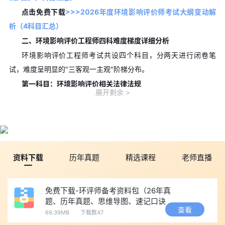
点击免费下载
>>>
2026年度环境影响评价师考试大纲变动解
析（4科目汇总）
二、环境影响评价工程师四科难度梯度详细分析
环境影响评价工程师考试共设四个科目，分两天进行闭卷笔
试，难度呈明显的"三客观一主观"阶梯分布。
第一科目：环境影响评价相关法律法规
展开剩余
该科目条款繁多、更新频繁，涉及数十部环保法规，需要考生
具备框架式记忆能力。考试时长2.5小时，满分150分，合格线90
分。难度系数为三星，是四科中得分稳定性最高的科目，被普遍视
为"保及格"的突破口。
2026年大纲新增《古树名木保护条例》《固体废物综合治理行
资料下载
历年真题
精选课程
老师直播
动计划》等内容，同时将《危险化学品安全管理条例》升格为《危
险化学品安全法》，《国家公园管理暂行办法》被《国家公园法》
免费下载-环评师备考资料包（26年真
取代 。近年来，随着"双碳"目标推进，碳排放相关政策法规成为新
题、历年真题、思维导图、速记口诀
查看
的高频考点。
等）
69.39MB
下载数47