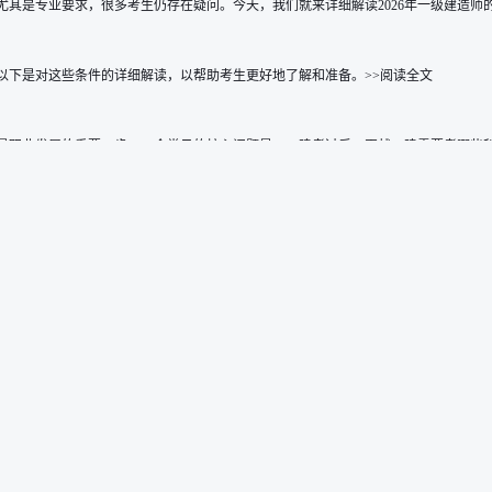
是专业要求，很多考生仍存在疑问。今天，我们就来详细解读2026年一级建造师的报考
。以下是对这些条件的详细解读，以帮助考生更好地了解和准备。>>阅读全文
职业发展的重要一步。一个常见的核心问题是：二建考过后，再战一建需要考哪些科目？
份可能要求单位盖章或提供工作证明，且注册时单位需具备相应资质。>>阅读全文
了解并满足报考条件，尤其是学历要求，是成功报名并顺利通过考试的关键。本文将详细
细解析大专学历考生报考一级建造师的条件以及工作年限的计算方法，帮助考生明确自身
奇。本文将为您详细介绍2025年公路一级建造师考试的具体科目。>>阅读全文