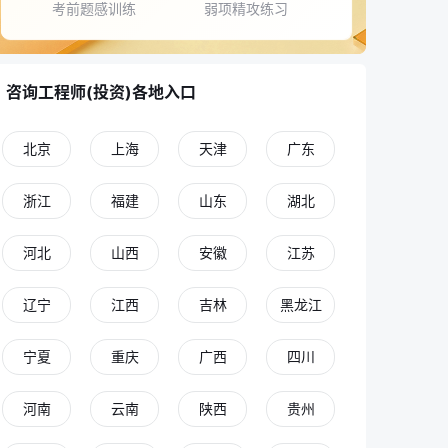
考前题感训练
弱项精攻练习
咨询工程师(投资)各地入口
北京
上海
天津
广东
浙江
福建
山东
湖北
河北
山西
安徽
江苏
辽宁
江西
吉林
黑龙江
宁夏
重庆
广西
四川
河南
云南
陕西
贵州