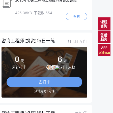
2026年咨询工程师宏观经济真题及答案
425.38KB 下载数 654
查看
课程
咨询
售后
服务
咨询工程师(投资)每日一练
打卡日历
APP
立减150
0
6
天
人
累计打卡
打卡人数
去打卡
预计用时3分钟