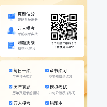
每日一练
章节练习
每天打卡练习
章节知识点练习
历年真题
模拟考试
历年真题考前测试
冲刺阶段模拟练习
万人模考
错题本