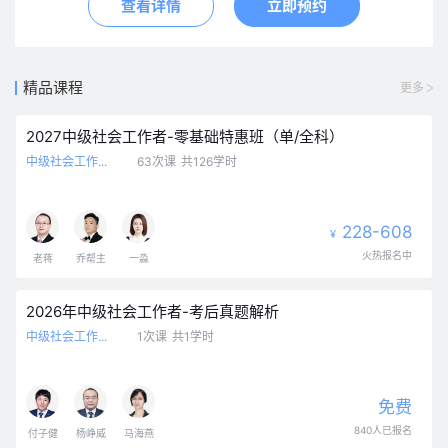
查看详情
立即预约
精品课程
更多
2027中级社会工作者-零基础特惠班（单/全科）
中级社会工作...
63次课
共126学时
228-608
¥
火热报名中
老蒋
乔帮主
一淼
2026年中级社会工作者-考后真题解析
中级社会工作...
1次课
共1学时
免费
840人已报名
付子健
杨峥威
马海燕