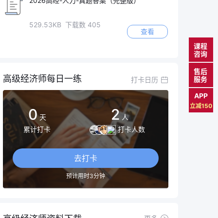
2026高经-人力-真题答案（完整版）
529.53KB 下载数 405
查看
课程
咨询
售后
高级经济师每日一练
服务
打卡日历
APP
立减150
0
2
天
人
累计打卡
打卡人数
去打卡
预计用时3分钟