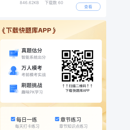
846.62KB
下载数 60
查看
每日一练
章节练习
每天打卡练习
章节知识点练习