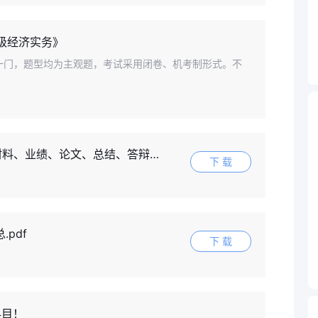
级经济实务》
一门，题型均为主观题，考试采用闭卷、机考制形式。不
、业绩、论文、总结、答辩）.rar
下 载
pdf
下 载
科目！