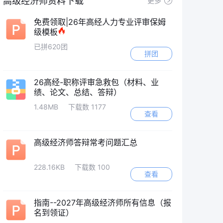
高级经济师资料下载
更多
免费领取|26年高经人力专业评审保姆
级模板
已拼620团
拼团
26高经-职称评审急救包（材料、业
绩、论文、总结、答辩）
1.48MB
下载数 1177
查看
高级经济师答辩常考问题汇总
228.16KB
下载数 100
查看
指南--2027年高级经济师所有信息（报
名到领证）