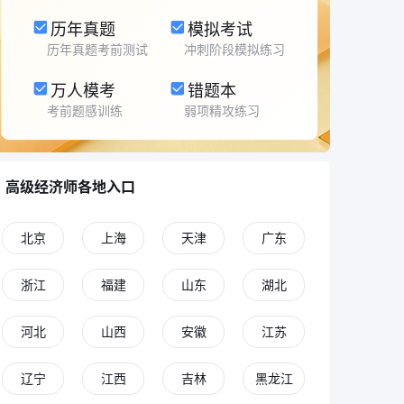
历年真题
模拟考试
历年真题考前测试
冲刺阶段模拟练习
万人模考
错题本
考前题感训练
弱项精攻练习
高级经济师各地入口
北京
上海
天津
广东
浙江
福建
山东
湖北
河北
山西
安徽
江苏
辽宁
江西
吉林
黑龙江