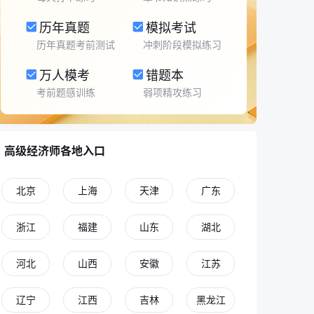
历年真题
模拟考试
历年真题考前测试
冲刺阶段模拟练习
万人模考
错题本
考前题感训练
弱项精攻练习
高级经济师各地入口
北京
上海
天津
广东
浙江
福建
山东
湖北
河北
山西
安徽
江苏
辽宁
江西
吉林
黑龙江