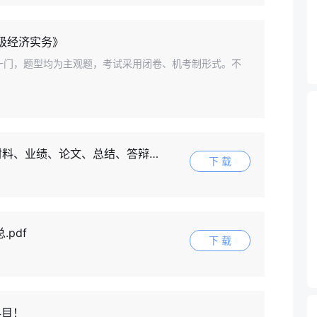
级经济实务》
一门，题型均为主观题，考试采用闭卷、机考制形式。不
、业绩、论文、总结、答辩）.rar
下 载
pdf
下 载
科目！