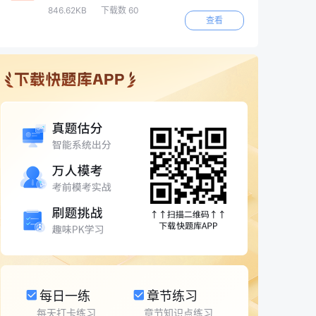
846.62KB
下载数 60
查看
每日一练
章节练习
每天打卡练习
章节知识点练习