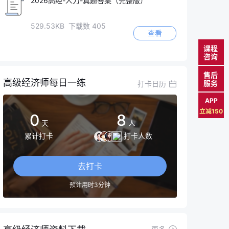
2026高经-人力-真题答案（完整版）
529.53KB 下载数 405
查看
课程
咨询
售后
高级经济师每日一练
服务
打卡日历
APP
立减150
0
8
天
人
累计打卡
打卡人数
去打卡
预计用时3分钟