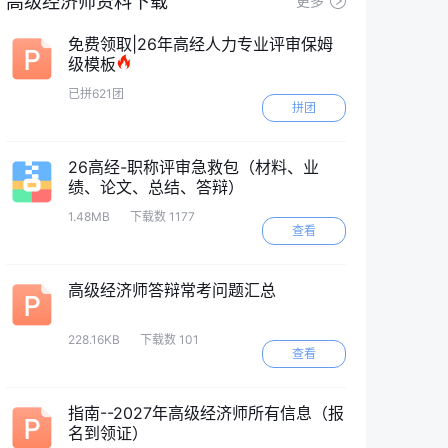
高级经济师资料下载
更多
免费领取|26年高经人力专业评审保姆
级模板
已拼621团
拼团
26高经-职称评审急救包（材料、业
绩、论文、总结、答辩）
1.48MB
下载数 1177
查看
高级经济师答辩常考问题汇总
228.16KB
下载数 101
查看
指南--2027年高级经济师所有信息（报
名到领证）