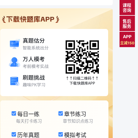
课程
咨询
售后
服务
APP
立减150
每日一练
章节练习
每天打卡练习
章节知识点练习
历年真题
模拟考试