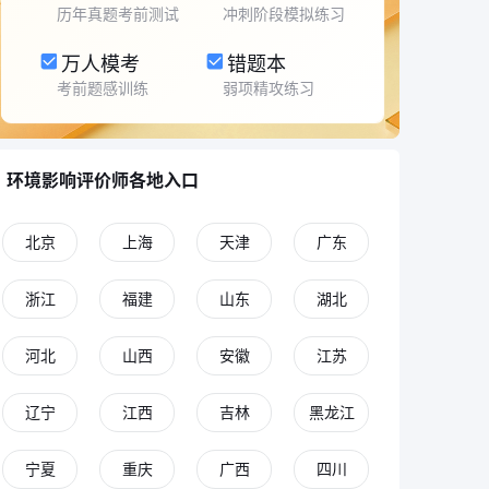
历年真题考前测试
冲刺阶段模拟练习
万人模考
错题本
考前题感训练
弱项精攻练习
环境影响评价师各地入口
北京
上海
天津
广东
浙江
福建
山东
湖北
河北
山西
安徽
江苏
辽宁
江西
吉林
黑龙江
宁夏
重庆
广西
四川