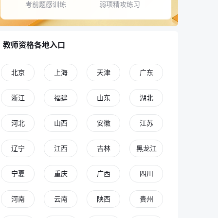
考前题感训练
弱项精攻练习
教师资格各地入口
北京
上海
天津
广东
浙江
福建
山东
湖北
河北
山西
安徽
江苏
辽宁
江西
吉林
黑龙江
宁夏
重庆
广西
四川
河南
云南
陕西
贵州