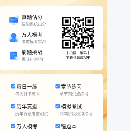
每日一练
章节练习
每天打卡练习
章节知识点练习
历年真题
模拟考试
历年真题考前测试
冲刺阶段模拟练习
万人模考
错题本