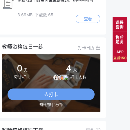
免费-26上教资面试试讲真题：初中各科目
3.69MB 下载数 65
查看
课程
咨询
售后
服务
教师资格每日一练
打卡日历
APP
立减150
0
4
天
人
累计打卡
打卡人数
去打卡
预计用时3分钟