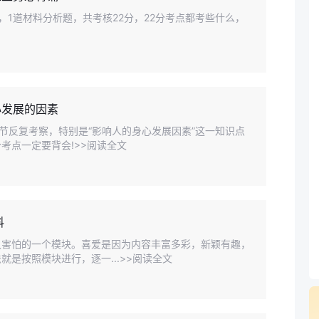
1道材料分析题，共考核22分，22分考点都考些什么，
心发展的因素
节反复考察，特别是“影响人的身心发展因素”这一知识点
考点一定要背会!>>阅读全文
料
又害怕的一个模块。喜爱是因为内容丰富多彩，新颖有趣，
是按照模块进行，逐一...>>阅读全文