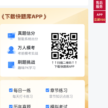
售后
服务
APP
立减150
每日一练
章节练习
每天打卡练习
章节知识点练习
历年真题
模拟考试