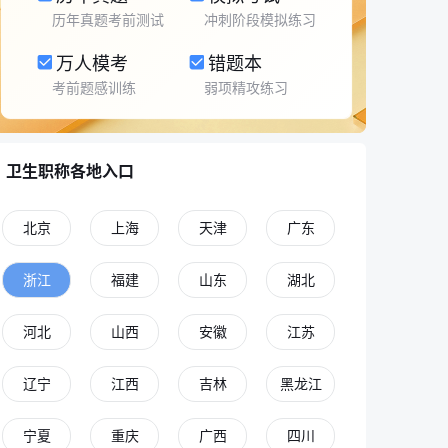
历年真题考前测试
冲刺阶段模拟练习
万人模考
错题本
考前题感训练
弱项精攻练习
卫生职称各地入口
北京
上海
天津
广东
浙江
福建
山东
湖北
河北
山西
安徽
江苏
辽宁
江西
吉林
黑龙江
宁夏
重庆
广西
四川