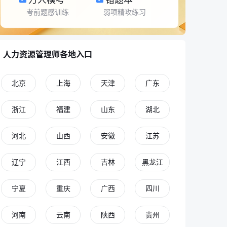
考前题感训练
弱项精攻练习
人力资源管理师各地入口
北京
上海
天津
广东
浙江
福建
山东
湖北
河北
山西
安徽
江苏
辽宁
江西
吉林
黑龙江
宁夏
重庆
广西
四川
河南
云南
陕西
贵州