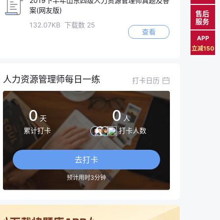
2019下半年山东四级人力资源管理师真题及答
案(网友版)
售后
服务
132.07KB 下载数 25
查看
APP
立减150
人力资源管理师每日一练
打卡日历
0
0
天
人
累计打卡
打卡人数
去打卡
预计用时3分钟